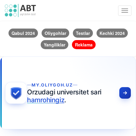
Toggl
navig
Qabul 2024
Oliygohlar
Testlar
Kechki 2024
Yangiliklar
Reklama
MY.OLIYGOH.UZ
Orzudagi universitet sari
hamrohingiz
.