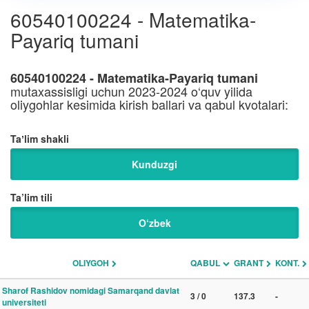
60540100224 - Matematika-
Payariq tumani
60540100224 - Matematika-Payariq tumani
mutaxassisligi uchun 2023-2024 o‘quv yilida
oliygohlar kesimida kirish ballari va qabul kvotalari:
Taʼlim shakli
Kunduzgi
Ta’lim tili
O‘zbek
OLIYGOH
QABUL
GRANT
KONT.
Sharof Rashidov nomidagi Samarqand davlat
3 / 0
137.3
-
universiteti