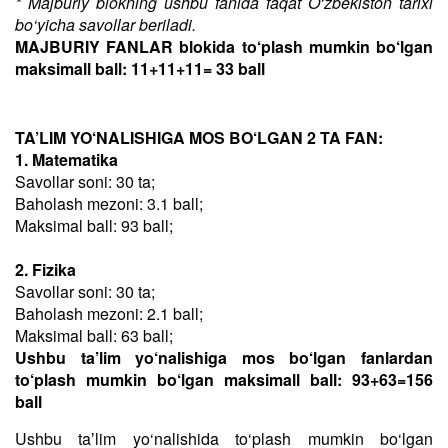
* Majburiy blokning ushbu fanida faqat O‘zbekiston tarixi
bo‘yicha savollar beriladi.
MAJBURIY FANLAR blokida to‘plash mumkin bo‘lgan
maksimall ball: 11+11+11= 33 ball
TA’LIM YO‘NALISHIGA MOS BO‘LGAN 2 TA FAN:
1. Matematika
Savollar soni: 30 ta;
Baholash mezoni: 3.1 ball;
Maksimal ball: 93 ball;
2. Fizika
Savollar soni: 30 ta;
Baholash mezoni: 2.1 ball;
Maksimal ball: 63 ball;
Ushbu ta’lim yo‘nalishiga mos bo‘lgan fanlardan
to‘plash mumkin bo‘lgan maksimall ball: 93+63=156
ball
Ushbu taʼlim yo‘nalishida to‘plash mumkin bo‘lgan