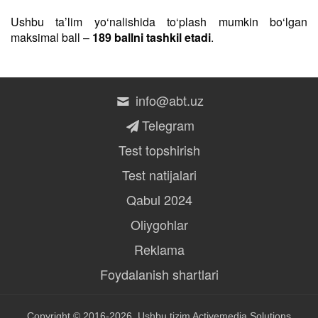
Ushbu taʼlim yo‘nalishida to‘plash mumkin bo‘lgan
maksimal ball –
189 ballni tashkil etadi
.
info@abt.uz
Telegram
Test topshirish
Test natijalari
Qabul 2024
Oliygohlar
Reklama
Foydalanish shartlari
Copyright © 2016-2026, Ushbu tizim
Activemedia Solutions