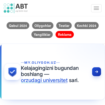
Toggl
navig
Qabul 2024
Oliygohlar
Testlar
Kechki 2024
Yangiliklar
Reklama
MY.OLIYGOH.UZ
Kelajagingizni bugundan
boshlang —
orzudagi universitet
sari.