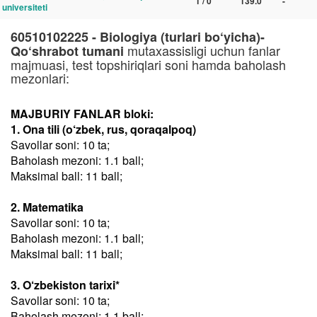
1 / 0
139.0
-
universiteti
60510102225 - Biologiya (turlari bo‘yicha)-
mutaxassisligi uchun fanlar
Qo‘shrabot tumani
majmuasi, test topshiriqlari soni hamda baholash
mezonlari:
MAJBURIY FANLAR bloki:
1. Ona tili (o‘zbek, rus, qoraqalpoq)
Savollar soni: 10 ta;
Baholash mezoni: 1.1 ball;
Maksimal ball: 11 ball;
2. Matematika
Savollar soni: 10 ta;
Baholash mezoni: 1.1 ball;
Maksimal ball: 11 ball;
3. O‘zbekiston tarixi*
Savollar soni: 10 ta;
Baholash mezoni: 1.1 ball;