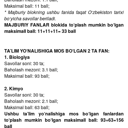
Maksimal ball: 11 ball;
* Majburiy blokning ushbu fanida faqat O‘zbekiston tarixi
bo‘yicha savollar beriladi.
MAJBURIY FANLAR blokida to‘plash mumkin bo‘lgan
maksimall ball: 11+11+11= 33 ball
TA’LIM YO‘NALISHIGA MOS BO‘LGAN 2 TA FAN:
1. Biologiya
Savollar soni: 30 ta;
Baholash mezoni: 3.1 ball;
Maksimal ball: 93 ball;
2. Kimyo
Savollar soni: 30 ta;
Baholash mezoni: 2.1 ball;
Maksimal ball: 63 ball;
Ushbu ta’lim yo‘nalishiga mos bo‘lgan fanlardan
to‘plash mumkin bo‘lgan maksimall ball: 93+63=156
ball