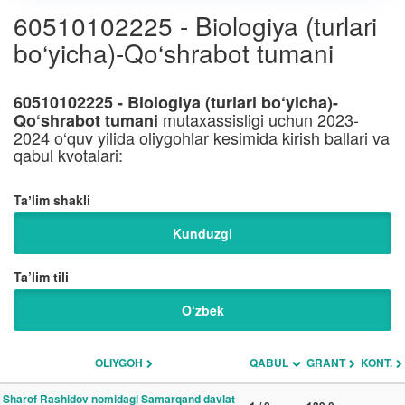
60510102225 - Biologiya (turlari
bo‘yicha)-Qo‘shrabot tumani
60510102225 - Biologiya (turlari bo‘yicha)-
mutaxassisligi uchun 2023-
Qo‘shrabot tumani
2024 o‘quv yilida oliygohlar kesimida kirish ballari va
qabul kvotalari:
Taʼlim shakli
Kunduzgi
Ta’lim tili
O‘zbek
OLIYGOH
QABUL
GRANT
KONT.
Sharof Rashidov nomidagi Samarqand davlat