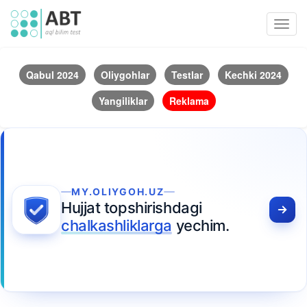
Toggl
navig
Qabul 2024
Oliygohlar
Testlar
Kechki 2024
Yangiliklar
Reklama
MY.OLIYGOH.UZ
Hujjat topshirishdagi
chalkashliklarga
yechim.