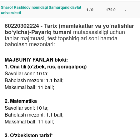
Sharof Rashidov nomidagi Samarqand davlat
1 / 0
172.0
-
universiteti
60220302224 - Tarix (mamlakatlar va yo‘nalishlar
mutaxassisligi uchun
bo‘yicha)-Payariq tumani
fanlar majmuasi, test topshiriqlari soni hamda
baholash mezonlari:
MAJBURIY FANLAR bloki:
1. Ona tili (o‘zbek, rus, qoraqalpoq)
Savollar soni: 10 ta;
Baholash mezoni: 1.1 ball;
Maksimal ball: 11 ball;
2. Matematika
Savollar soni: 10 ta;
Baholash mezoni: 1.1 ball;
Maksimal ball: 11 ball;
3. O‘zbekiston tarixi*