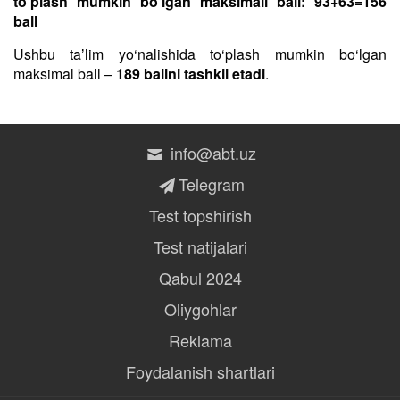
to‘plash mumkin bo‘lgan maksimall ball: 93+63=156
ball
Ushbu taʼlim yo‘nalishida to‘plash mumkin bo‘lgan
maksimal ball –
189 ballni tashkil etadi
.
info@abt.uz
Telegram
Test topshirish
Test natijalari
Qabul 2024
Oliygohlar
Reklama
Foydalanish shartlari