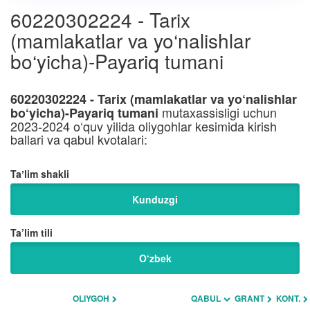
60220302224 - Tarix
(mamlakatlar va yo‘nalishlar
bo‘yicha)-Payariq tumani
60220302224 - Tarix (mamlakatlar va yo‘nalishlar
mutaxassisligi uchun
bo‘yicha)-Payariq tumani
2023-2024 o‘quv yilida oliygohlar kesimida kirish
ballari va qabul kvotalari:
Taʼlim shakli
Kunduzgi
Ta’lim tili
O‘zbek
OLIYGOH
QABUL
GRANT
KONT.