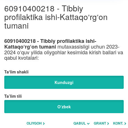
60910400218 - Tibbiy
profilaktika ishi-Kattaqo‘rg‘on
tumani
60910400218 - Tibbiy profilaktika ishi-
mutaxassisligi uchun 2023-
Kattaqo‘rg‘on tumani
2024 o‘quv yilida oliygohlar kesimida kirish ballari va
qabul kvotalari:
Taʼlim shakli
Kunduzgi
Ta’lim tili
O‘zbek
OLIYGOH
QABUL
GRANT
KONT.