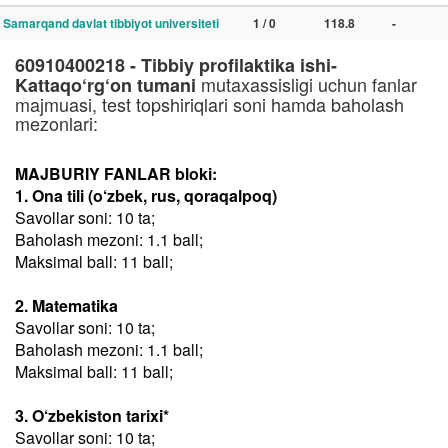
Samarqand davlat tibbiyot universiteti
1 / 0
118.8
-
60910400218 - Tibbiy profilaktika ishi-
mutaxassisligi uchun fanlar
Kattaqo‘rg‘on tumani
majmuasi, test topshiriqlari soni hamda baholash
mezonlari:
MAJBURIY FANLAR bloki:
1. Ona tili (o‘zbek, rus, qoraqalpoq)
Savollar soni: 10 ta;
Baholash mezoni: 1.1 ball;
Maksimal ball: 11 ball;
2. Matematika
Savollar soni: 10 ta;
Baholash mezoni: 1.1 ball;
Maksimal ball: 11 ball;
3. O‘zbekiston tarixi*
Savollar soni: 10 ta;