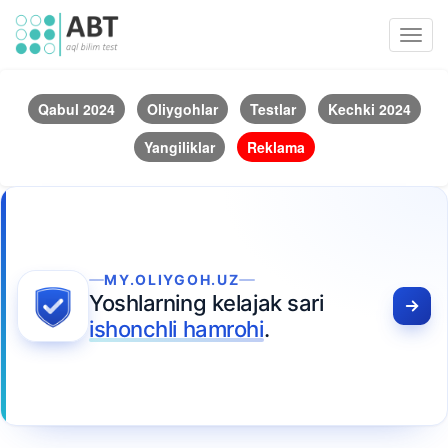
Toggl
navig
Qabul 2024
Oliygohlar
Testlar
Kechki 2024
Yangiliklar
Reklama
MY.OLIYGOH.UZ
Yoshlarning kelajak sari
ishonchli hamrohi
.