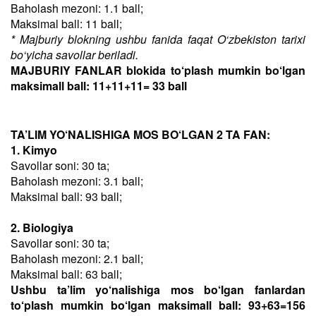
Baholash mezoni: 1.1 ball;
Maksimal ball: 11 ball;
* Majburiy blokning ushbu fanida faqat O‘zbekiston tarixi
bo‘yicha savollar beriladi.
MAJBURIY FANLAR blokida to‘plash mumkin bo‘lgan
maksimall ball: 11+11+11= 33 ball
TA’LIM YO‘NALISHIGA MOS BO‘LGAN 2 TA FAN:
1. Kimyo
Savollar soni: 30 ta;
Baholash mezoni: 3.1 ball;
Maksimal ball: 93 ball;
2. Biologiya
Savollar soni: 30 ta;
Baholash mezoni: 2.1 ball;
Maksimal ball: 63 ball;
Ushbu ta’lim yo‘nalishiga mos bo‘lgan fanlardan
to‘plash mumkin bo‘lgan maksimall ball: 93+63=156