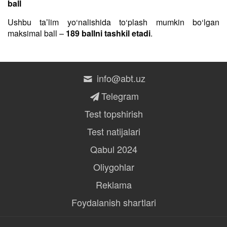
ball
Ushbu taʼlim yo‘nalishida to‘plash mumkin bo‘lgan
maksimal ball –
189 ballni tashkil etadi
.
info@abt.uz
Telegram
Test topshirish
Test natijalari
Qabul 2024
Oliygohlar
Reklama
Foydalanish shartlari