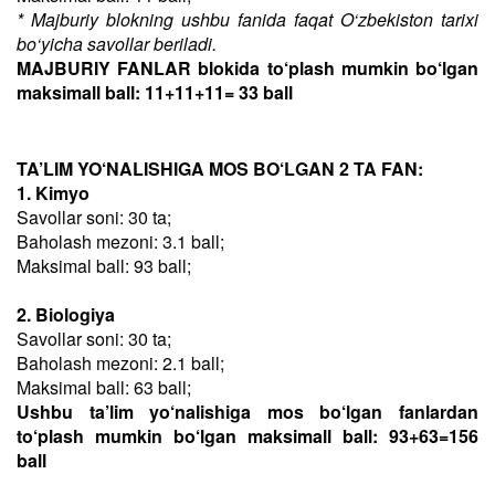
* Majburiy blokning ushbu fanida faqat O‘zbekiston tarixi
bo‘yicha savollar beriladi.
MAJBURIY FANLAR blokida to‘plash mumkin bo‘lgan
maksimall ball: 11+11+11= 33 ball
TA’LIM YO‘NALISHIGA MOS BO‘LGAN 2 TA FAN:
1. Kimyo
Savollar soni: 30 ta;
Baholash mezoni: 3.1 ball;
Maksimal ball: 93 ball;
2. Biologiya
Savollar soni: 30 ta;
Baholash mezoni: 2.1 ball;
Maksimal ball: 63 ball;
Ushbu ta’lim yo‘nalishiga mos bo‘lgan fanlardan
to‘plash mumkin bo‘lgan maksimall ball: 93+63=156
ball