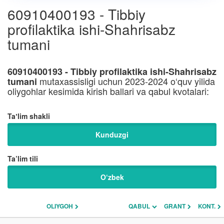
60910400193 - Tibbiy
profilaktika ishi-Shahrisabz
tumani
60910400193 - Tibbiy profilaktika ishi-Shahrisabz
mutaxassisligi uchun 2023-2024 o‘quv yilida
tumani
oliygohlar kesimida kirish ballari va qabul kvotalari:
Taʼlim shakli
Kunduzgi
Ta’lim tili
O‘zbek
OLIYGOH
QABUL
GRANT
KONT.