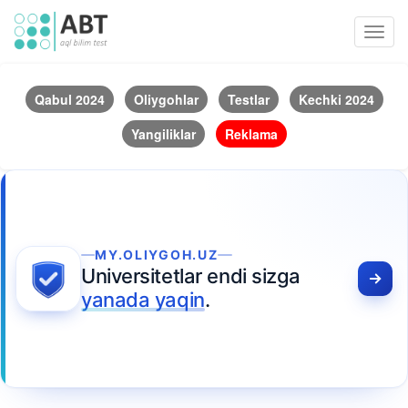
Toggl
navig
Qabul 2024
Oliygohlar
Testlar
Kechki 2024
Yangiliklar
Reklama
MY.OLIYGOH.UZ
Universitetlar endi sizga
yanada yaqin
.