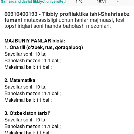
Samarqand davlat tibbiyot universiteti
1 / 0
107.1
-
60910400193 - Tibbiy profilaktika ishi-Shahrisabz
mutaxassisligi uchun fanlar majmuasi, test
tumani
topshiriqlari soni hamda baholash mezonlari:
MAJBURIY FANLAR bloki:
1. Ona tili (o‘zbek, rus, qoraqalpoq)
Savollar soni: 10 ta;
Baholash mezoni: 1.1 ball;
Maksimal ball: 11 ball;
2. Matematika
Savollar soni: 10 ta;
Baholash mezoni: 1.1 ball;
Maksimal ball: 11 ball;
3. O‘zbekiston tarixi*
Savollar soni: 10 ta;
Baholash mezoni: 1.1 ball;
Maksimal ball: 11 ball;