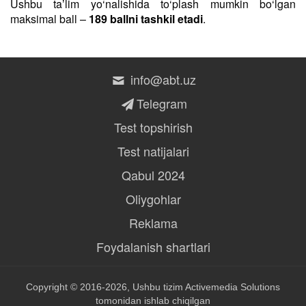
Ushbu taʼlim yo‘nalishida to‘plash mumkin bo‘lgan
maksimal ball –
189 ballni tashkil etadi
.
info@abt.uz
Telegram
Test topshirish
Test natijalari
Qabul 2024
Oliygohlar
Reklama
Foydalanish shartlari
Copyright © 2016-2026, Ushbu tizim
Activemedia Solutions
tomonidan ishlab chiqilgan