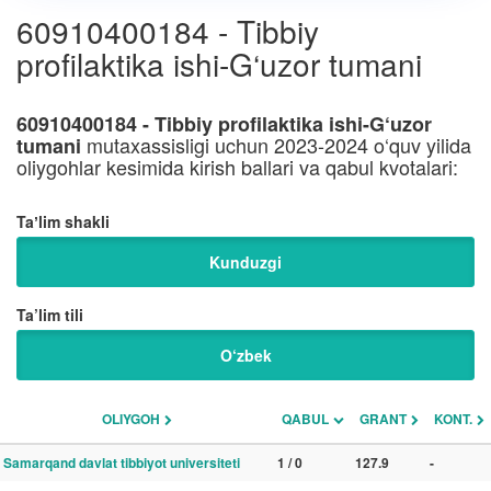
60910400184 - Tibbiy
profilaktika ishi-G‘uzor tumani
60910400184 - Tibbiy profilaktika ishi-G‘uzor
mutaxassisligi uchun 2023-2024 o‘quv yilida
tumani
oliygohlar kesimida kirish ballari va qabul kvotalari:
Taʼlim shakli
Kunduzgi
Ta’lim tili
O‘zbek
OLIYGOH
QABUL
GRANT
KONT.
Samarqand davlat tibbiyot universiteti
1 / 0
127.9
-