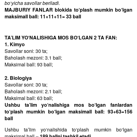
bo‘yicha savollar beriladi.
MAJBURIY FANLAR blokida to‘plash mumkin bo‘lgan
maksimall ball: 11+11+11= 33 ball
TA’LIM YO‘NALISHIGA MOS BO‘LGAN 2 TA FAN:
1. Kimyo
Savollar soni: 30 ta;
Baholash mezoni: 3.1 ball;
Maksimal ball: 93 ball;
2. Biologiya
Savollar soni: 30 ta;
Baholash mezoni: 2.1 ball;
Maksimal ball: 63 ball;
Ushbu ta’lim yo‘nalishiga mos bo‘lgan fanlardan
to‘plash mumkin bo‘lgan maksimall ball: 93+63=156
ball
Ushbu taʼlim yo‘nalishida to‘plash mumkin bo‘lgan
maksimal ball –
189 ballni tashkil etadi
.