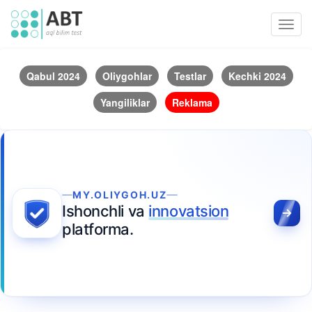
Toggl
navig
Qabul 2024
Oliygohlar
Testlar
Kechki 2024
Yangiliklar
Reklama
MY.OLIYGOH.UZ
Ishonchli va
innovatsion
platforma.