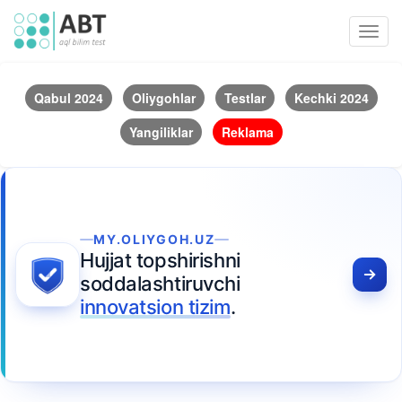
Toggl
navig
Qabul 2024
Oliygohlar
Testlar
Kechki 2024
Yangiliklar
Reklama
MY.OLIYGOH.UZ
Hujjat topshirishni
soddalashtiruvchi
innovatsion tizim
.