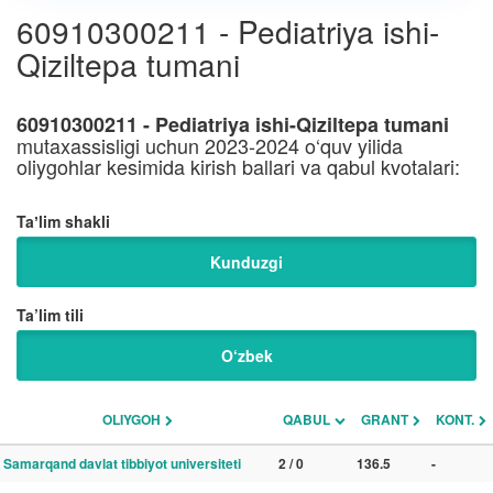
60910300211 - Pediatriya ishi-
Qiziltepa tumani
60910300211 - Pediatriya ishi-Qiziltepa tumani
mutaxassisligi uchun 2023-2024 o‘quv yilida
oliygohlar kesimida kirish ballari va qabul kvotalari:
Taʼlim shakli
Kunduzgi
Ta’lim tili
O‘zbek
OLIYGOH
QABUL
GRANT
KONT.
Samarqand davlat tibbiyot universiteti
2 / 0
136.5
-