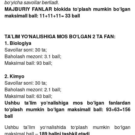
bo‘yicha savollar beriladi.
MAJBURIY FANLAR blokida to‘plash mumkin bo‘lgan
maksimall ball: 11+11+11= 33 ball
TA’LIM YO‘NALISHIGA MOS BO‘LGAN 2 TA FAN:
1. Biologiya
Savollar soni: 30 ta;
Baholash mezoni: 3.1 ball;
Maksimal ball: 93 ball;
2. Kimyo
Savollar soni: 30 ta;
Baholash mezoni: 2.1 ball;
Maksimal ball: 63 ball;
Ushbu ta’lim yo‘nalishiga mos bo‘lgan fanlardan
to‘plash mumkin bo‘lgan maksimall ball: 93+63=156
ball
Ushbu taʼlim yo‘nalishida to‘plash mumkin bo‘lgan
maksimal ball –
189 ballni tashkil etadi
.