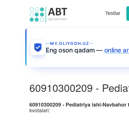
Testlar
MY.OLIYGOH.UZ
Eng oson qadam —
online ar
60910300209 - Pediat
60910300209 - Pediatriya ishi-Navbahor
kvotalari: