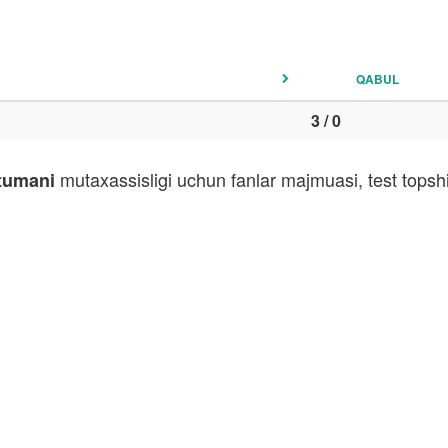
QABUL
3 / 0
mutaxassisligi uchun fanlar majmuasi, test topsh
 tumani