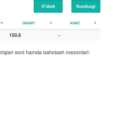
O‘zbek
Kunduzgi
GRANT
KONT.
150.8
-
iriqlari soni hamda baholash mezonlari: