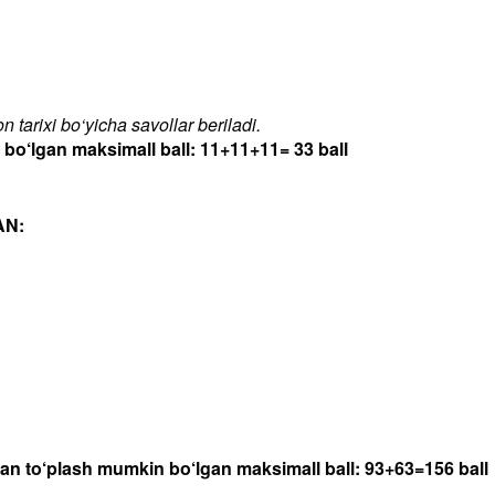
 tarixi bo‘yicha savollar beriladi.
‘lgan maksimall ball: 11+11+11= 33 ball
AN:
dan to‘plash mumkin bo‘lgan maksimall ball: 93+63=156 ball