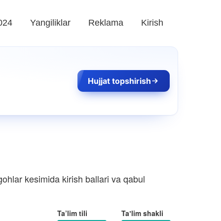
024
Yangiliklar
Reklama
Kirish
Hujjat topshirish
ohlar kesimida kirish ballari va qabul
Ta’lim tili
Taʼlim shakli