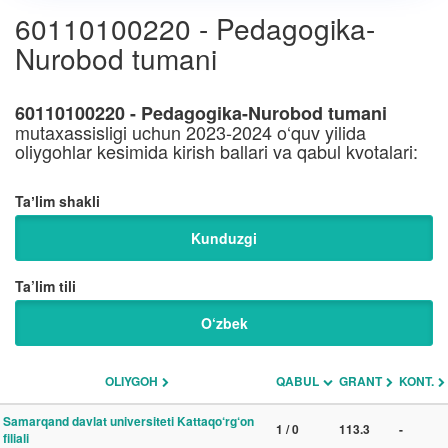
60110100220 - Pedagogika-
Nurobod tumani
60110100220 - Pedagogika-Nurobod tumani
mutaxassisligi uchun 2023-2024 o‘quv yilida
oliygohlar kesimida kirish ballari va qabul kvotalari:
Taʼlim shakli
Kunduzgi
Ta’lim tili
O‘zbek
OLIYGOH
QABUL
GRANT
KONT.
Samarqand davlat universiteti Kattaqo‘rg‘on
1 / 0
113.3
-
filiali