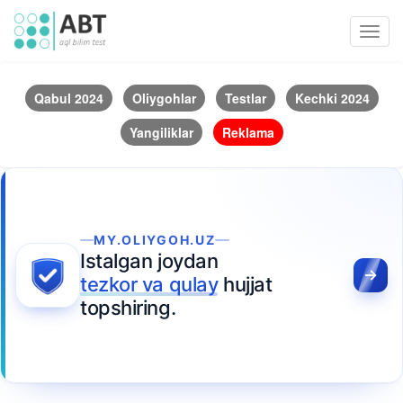
Toggl
navig
Qabul 2024
Oliygohlar
Testlar
Kechki 2024
Yangiliklar
Reklama
MY.OLIYGOH.UZ
Istalgan joydan
tezkor va qulay
hujjat
topshiring.