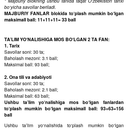
* Majburiy blokning ushbu fanida faqat O‘zbekiston tarixi
bo‘yicha savollar beriladi.
MAJBURIY FANLAR blokida to‘plash mumkin bo‘lgan
maksimall ball: 11+11+11= 33 ball
TA’LIM YO‘NALISHIGA MOS BO‘LGAN 2 TA FAN:
1. Tarix
Savollar soni: 30 ta;
Baholash mezoni: 3.1 ball;
Maksimal ball: 93 ball;
2. Ona tili va adabiyoti
Savollar soni: 30 ta;
Baholash mezoni: 2.1 ball;
Maksimal ball: 63 ball;
Ushbu ta’lim yo‘nalishiga mos bo‘lgan fanlardan
to‘plash mumkin bo‘lgan maksimall ball: 93+63=156
ball
Ushbu taʼlim yo‘nalishida to‘plash mumkin bo‘lgan