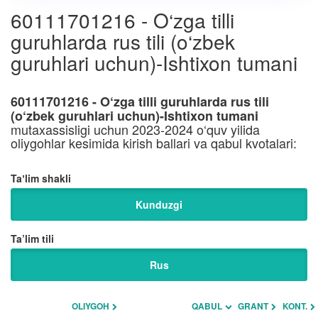
60111701216 - O‘zga tilli
guruhlarda rus tili (o‘zbek
guruhlari uchun)-Ishtixon tumani
60111701216 - O‘zga tilli guruhlarda rus tili
(o‘zbek guruhlari uchun)-Ishtixon tumani
mutaxassisligi uchun 2023-2024 o‘quv yilida
oliygohlar kesimida kirish ballari va qabul kvotalari:
Taʼlim shakli
Kunduzgi
Ta’lim tili
Rus
OLIYGOH
QABUL
GRANT
KONT.