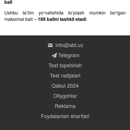
ball
Ushbu taʼlim yo‘nalishida to‘plash mumkin bo‘lgan
maksimal ball –
189 ballni tashkil etadi
.
info@abt.uz
Telegram
Test topshirish
Test natijalari
Qabul 2024
Oliygohlar
Reklama
Foydalanish shartlari