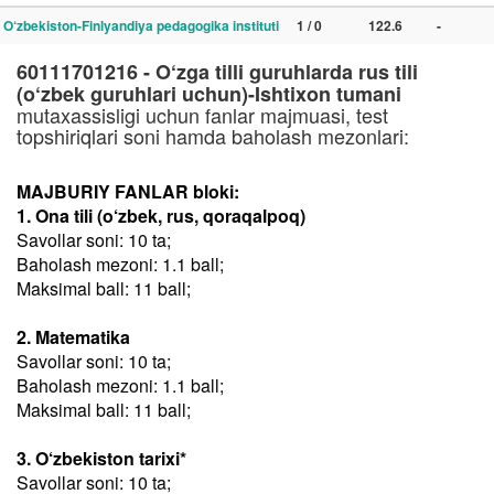
O‘zbekiston-Finlyandiya pedagogika instituti
1 / 0
122.6
-
60111701216 - O‘zga tilli guruhlarda rus tili
(o‘zbek guruhlari uchun)-Ishtixon tumani
mutaxassisligi uchun fanlar majmuasi, test
topshiriqlari soni hamda baholash mezonlari:
MAJBURIY FANLAR bloki:
1. Ona tili (o‘zbek, rus, qoraqalpoq)
Savollar soni: 10 ta;
Baholash mezoni: 1.1 ball;
Maksimal ball: 11 ball;
2. Matematika
Savollar soni: 10 ta;
Baholash mezoni: 1.1 ball;
Maksimal ball: 11 ball;
3. O‘zbekiston tarixi*
Savollar soni: 10 ta;