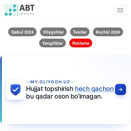
Toggl
navig
Qabul 2024
Oliygohlar
Testlar
Kechki 2024
Yangiliklar
Reklama
MY.OLIYGOH.UZ
Hujjat topshirish
hech qachon
bu qadar oson bo‘lmagan.