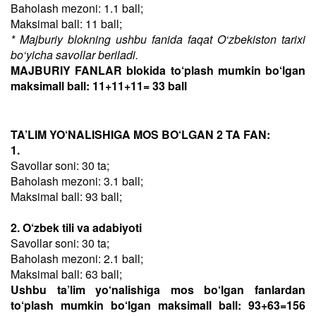
Baholash mezoni: 1.1 ball;
Maksimal ball: 11 ball;
* Majburiy blokning ushbu fanida faqat O‘zbekiston tarixi
bo‘yicha savollar beriladi.
MAJBURIY FANLAR blokida to‘plash mumkin bo‘lgan
maksimall ball: 11+11+11= 33 ball
TA’LIM YO‘NALISHIGA MOS BO‘LGAN 2 TA FAN:
1.
Savollar soni: 30 ta;
Baholash mezoni: 3.1 ball;
Maksimal ball: 93 ball;
2. O‘zbek tili va adabiyoti
Savollar soni: 30 ta;
Baholash mezoni: 2.1 ball;
Maksimal ball: 63 ball;
Ushbu ta’lim yo‘nalishiga mos bo‘lgan fanlardan
to‘plash mumkin bo‘lgan maksimall ball: 93+63=156