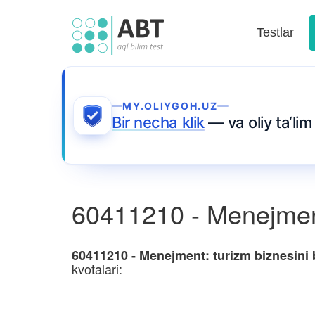
Testlar
MY.OLIYGOH.UZ
Bir necha klik
— va oliy ta‘li
60411210 - Menejment
60411210 - Menejment: turizm biznesini
kvotalari: