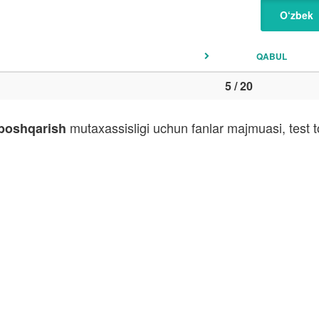
O‘zbek
QABUL
5 / 20
mutaxassisligi uchun fanlar majmuasi, test 
 boshqarish