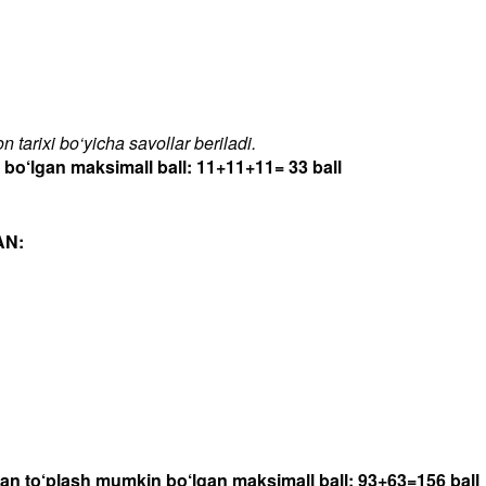
 tarixi bo‘yicha savollar beriladi.
‘lgan maksimall ball: 11+11+11= 33 ball
AN:
dan to‘plash mumkin bo‘lgan maksimall ball: 93+63=156 ball