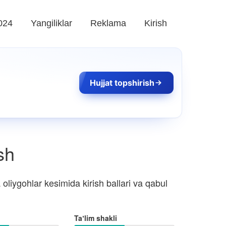
024
Yangiliklar
Reklama
Kirish
Hujjat topshirish
sh
oliygohlar kesimida kirish ballari va qabul
Taʼlim shakli