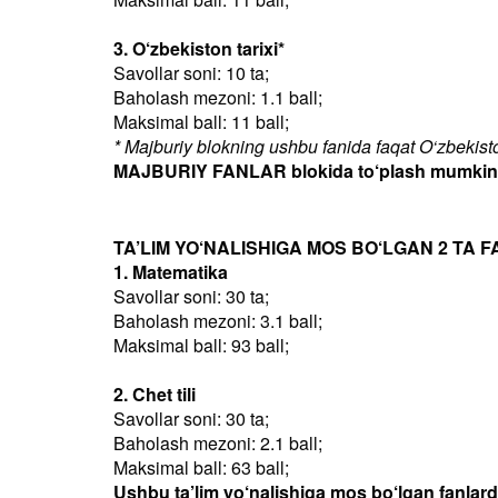
3. O‘zbekiston tarixi*
Savollar soni: 10 ta;
Baholash mezoni: 1.1 ball;
Maksimal ball: 11 ball;
* Majburiy blokning ushbu fanida faqat O‘zbekiston
MAJBURIY FANLAR blokida to‘plash mumkin bo
TA’LIM YO‘NALISHIGA MOS BO‘LGAN 2 TA F
1. Matematika
Savollar soni: 30 ta;
Baholash mezoni: 3.1 ball;
Maksimal ball: 93 ball;
2. Chet tili
Savollar soni: 30 ta;
Baholash mezoni: 2.1 ball;
Maksimal ball: 63 ball;
Ushbu ta’lim yo‘nalishiga mos bo‘lgan fanlar