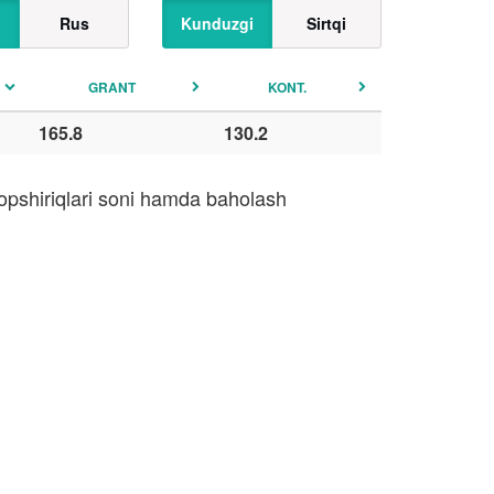
Rus
Kunduzgi
Sirtqi
GRANT
KONT.
165.8
130.2
topshiriqlari soni hamda baholash