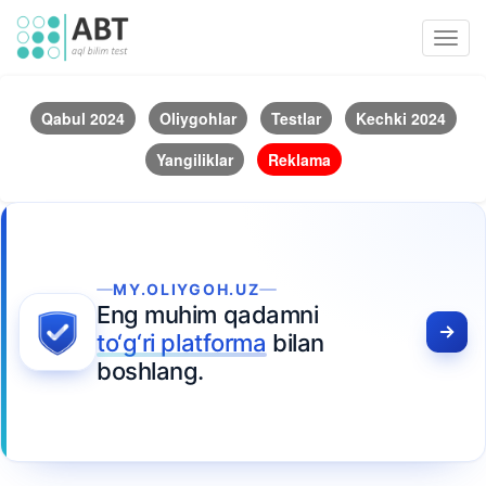
Toggl
navig
Qabul 2024
Oliygohlar
Testlar
Kechki 2024
Yangiliklar
Reklama
MY.OLIYGOH.UZ
Eng muhim qadamni
to‘g‘ri platforma
bilan
boshlang.