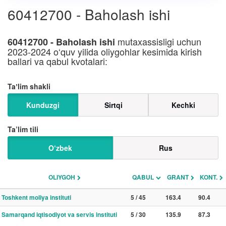
60412700 - Baholash ishi
mutaxassisligi uchun
60412700 - Baholash ishi
2023-2024 o‘quv yilida oliygohlar kesimida kirish
ballari va qabul kvotalari:
Taʼlim shakli
Kunduzgi
Sirtqi
Kechki
Ta’lim tili
O‘zbek
Rus
OLIYGOH
QABUL
GRANT
KONT.
Toshkent moliya instituti
5 / 45
163.4
90.4
Samarqand iqtisodiyot va servis instituti
5 / 30
135.9
87.3