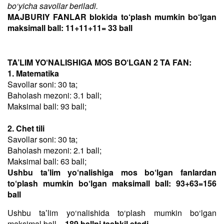
bo‘yicha savollar beriladi.
MAJBURIY FANLAR blokida to‘plash mumkin bo‘lgan
maksimall ball: 11+11+11= 33 ball
TA’LIM YO‘NALISHIGA MOS BO‘LGAN 2 TA FAN:
1. Matematika
Savollar soni: 30 ta;
Baholash mezoni: 3.1 ball;
Maksimal ball: 93 ball;
2. Chet tili
Savollar soni: 30 ta;
Baholash mezoni: 2.1 ball;
Maksimal ball: 63 ball;
Ushbu ta’lim yo‘nalishiga mos bo‘lgan fanlardan
to‘plash mumkin bo‘lgan maksimall ball: 93+63=156
ball
Ushbu taʼlim yo‘nalishida to‘plash mumkin bo‘lgan
maksimal ball –
189 ballni tashkil etadi
.