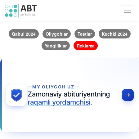
Toggl
navig
Qabul 2024
Oliygohlar
Testlar
Kechki 2024
Yangiliklar
Reklama
MY.OLIYGOH.UZ
Zamonaviy abituriyentning
raqamli yordamchisi
.