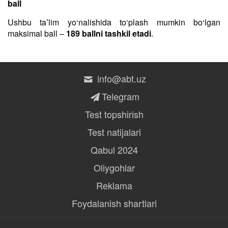
ball
Ushbu taʼlim yo‘nalishida to‘plash mumkin bo‘lgan
maksimal ball –
189 ballni tashkil etadi
.
info@abt.uz
Telegram
Test topshirish
Test natijalari
Qabul 2024
Oliygohlar
Reklama
Foydalanish shartlari