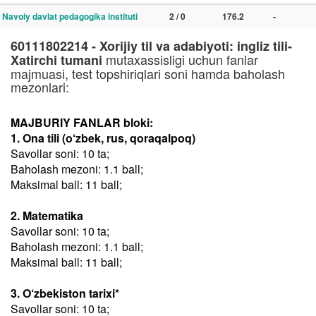
Navoiy davlat pedagogika instituti
2 / 0
176.2
-
60111802214 - Xorijiy til va adabiyoti: ingliz tili-
mutaxassisligi uchun fanlar
Xatirchi tumani
majmuasi, test topshiriqlari soni hamda baholash
mezonlari:
MAJBURIY FANLAR bloki:
1. Ona tili (o‘zbek, rus, qoraqalpoq)
Savollar soni: 10 ta;
Baholash mezoni: 1.1 ball;
Maksimal ball: 11 ball;
2. Matematika
Savollar soni: 10 ta;
Baholash mezoni: 1.1 ball;
Maksimal ball: 11 ball;
3. O‘zbekiston tarixi*
Savollar soni: 10 ta;