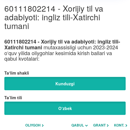
60111802214 - Xorijiy til va
adabiyoti: ingliz tili-Xatirchi
tumani
60111802214 - Xorijiy til va adabiyoti: ingliz tili-
mutaxassisligi uchun 2023-2024
Xatirchi tumani
o‘quv yilida oliygohlar kesimida kirish ballari va
qabul kvotalari:
Taʼlim shakli
Kunduzgi
Ta’lim tili
O‘zbek
OLIYGOH
QABUL
GRANT
KONT.