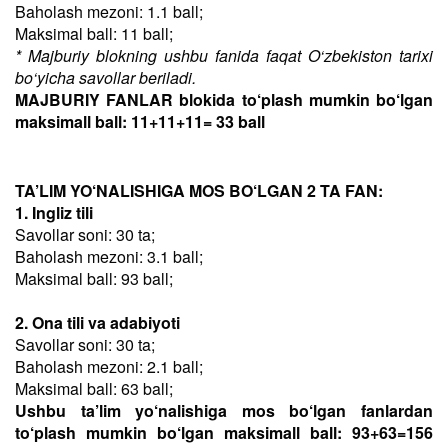
Baholash mezoni: 1.1 ball;
Maksimal ball: 11 ball;
* Majburiy blokning ushbu fanida faqat O‘zbekiston tarixi
bo‘yicha savollar beriladi.
MAJBURIY FANLAR blokida to‘plash mumkin bo‘lgan
maksimall ball: 11+11+11= 33 ball
TA’LIM YO‘NALISHIGA MOS BO‘LGAN 2 TA FAN:
1. Ingliz tili
Savollar soni: 30 ta;
Baholash mezoni: 3.1 ball;
Maksimal ball: 93 ball;
2. Ona tili va adabiyoti
Savollar soni: 30 ta;
Baholash mezoni: 2.1 ball;
Maksimal ball: 63 ball;
Ushbu ta’lim yo‘nalishiga mos bo‘lgan fanlardan
to‘plash mumkin bo‘lgan maksimall ball: 93+63=156