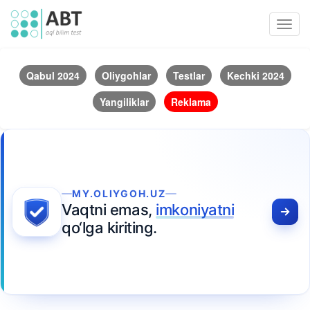
Toggl
navig
Qabul 2024
Oliygohlar
Testlar
Kechki 2024
Yangiliklar
Reklama
MY.OLIYGOH.UZ
Vaqtni emas,
imkoniyatni
qo‘lga kiriting.