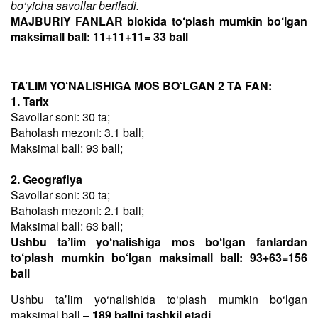
bo‘yicha savollar beriladi.
MAJBURIY FANLAR blokida to‘plash mumkin bo‘lgan
maksimall ball: 11+11+11= 33 ball
TA’LIM YO‘NALISHIGA MOS BO‘LGAN 2 TA FAN:
1. Tarix
Savollar soni: 30 ta;
Baholash mezoni: 3.1 ball;
Maksimal ball: 93 ball;
2. Geografiya
Savollar soni: 30 ta;
Baholash mezoni: 2.1 ball;
Maksimal ball: 63 ball;
Ushbu ta’lim yo‘nalishiga mos bo‘lgan fanlardan
to‘plash mumkin bo‘lgan maksimall ball: 93+63=156
ball
Ushbu taʼlim yo‘nalishida to‘plash mumkin bo‘lgan
maksimal ball –
189 ballni tashkil etadi
.