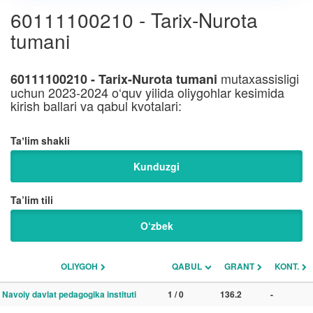
60111100210 - Tarix-Nurota
tumani
mutaxassisligi
60111100210 - Tarix-Nurota tumani
uchun 2023-2024 o‘quv yilida oliygohlar kesimida
kirish ballari va qabul kvotalari:
Taʼlim shakli
Kunduzgi
Ta’lim tili
O‘zbek
OLIYGOH
QABUL
GRANT
KONT.
Navoiy davlat pedagogika instituti
1 / 0
136.2
-