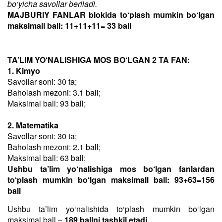
bo‘yicha savollar beriladi.
MAJBURIY FANLAR blokida to‘plash mumkin bo‘lgan
maksimall ball: 11+11+11= 33 ball
TA’LIM YO‘NALISHIGA MOS BO‘LGAN 2 TA FAN:
1. Kimyo
Savollar soni: 30 ta;
Baholash mezoni: 3.1 ball;
Maksimal ball: 93 ball;
2. Matematika
Savollar soni: 30 ta;
Baholash mezoni: 2.1 ball;
Maksimal ball: 63 ball;
Ushbu ta’lim yo‘nalishiga mos bo‘lgan fanlardan
to‘plash mumkin bo‘lgan maksimall ball: 93+63=156
ball
Ushbu taʼlim yo‘nalishida to‘plash mumkin bo‘lgan
maksimal ball –
189 ballni tashkil etadi
.