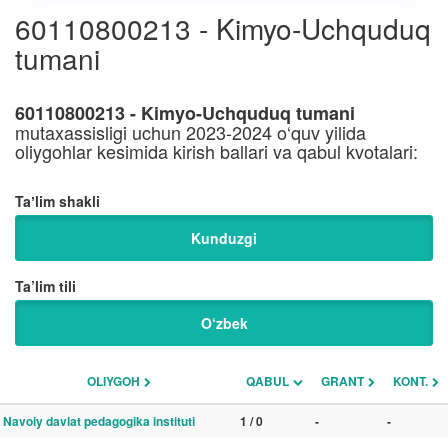
60110800213 - Kimyo-Uchquduq
tumani
60110800213 - Kimyo-Uchquduq tumani
mutaxassisligi uchun 2023-2024 o‘quv yilida
oliygohlar kesimida kirish ballari va qabul kvotalari:
Taʼlim shakli
Kunduzgi
Ta’lim tili
O‘zbek
OLIYGOH
QABUL
GRANT
KONT.
Navoiy davlat pedagogika instituti
1 / 0
-
-