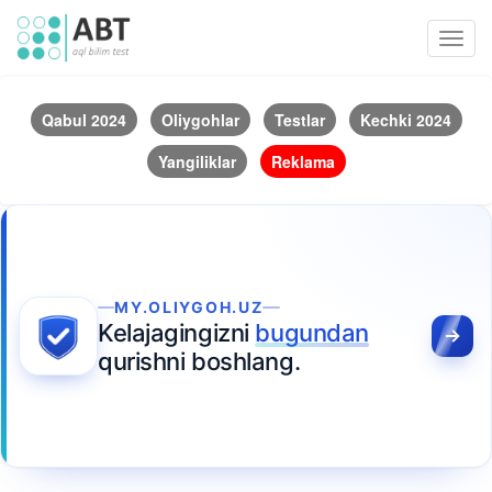
Toggl
navig
Qabul 2024
Oliygohlar
Testlar
Kechki 2024
Yangiliklar
Reklama
MY.OLIYGOH.UZ
Kelajagingizni
bugundan
qurishni boshlang.