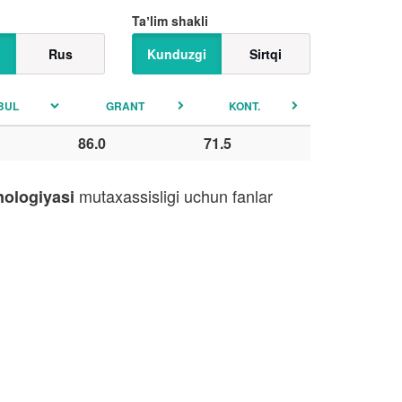
Taʼlim shakli
Rus
Kunduzgi
Sirtqi
BUL
GRANT
KONT.
86.0
71.5
mutaxassisligi uchun fanlar
nologiyasi