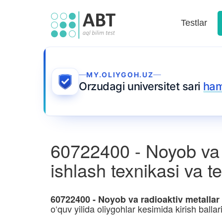
Testlar
MY.OLIYGOH.UZ
Orzudagi universitet sari
ham
60722400 - Noyob va r
ishlash texnikasi va t
60722400 - Noyob va radioaktiv metallar r
o‘quv yilida oliygohlar kesimida kirish ballar