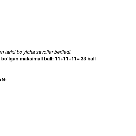
 tarixi bo‘yicha savollar beriladi.
‘lgan maksimall ball: 11+11+11= 33 ball
AN: