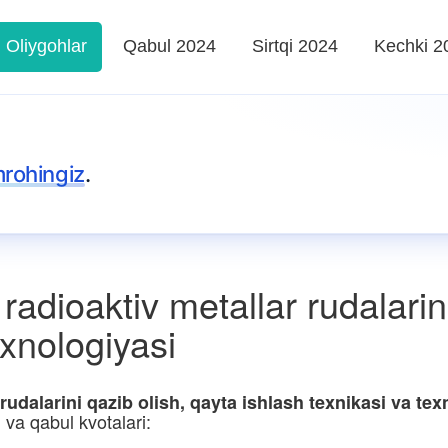
Oliygohlar
Qabul 2024
Sirtqi 2024
Kechki 2
rohingiz
.
adioaktiv metallar rudalarini
exnologiyasi
udalarini qazib olish, qayta ishlash texnikasi va tex
i va qabul kvotalari: