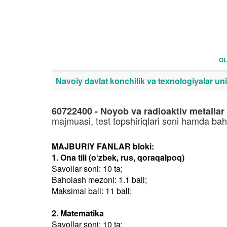
OL
Navoiy davlat konchilik va texnologiyalar uni
60722400 - Noyob va radioaktiv metallar r
majmuasi, test topshiriqlari soni hamda ba
MAJBURIY FANLAR bloki:
1. Ona tili (o‘zbek, rus, qoraqalpoq)
Savollar soni: 10 ta;
Baholash mezoni: 1.1 ball;
Maksimal ball: 11 ball;
2. Matematika
Savollar soni: 10 ta;