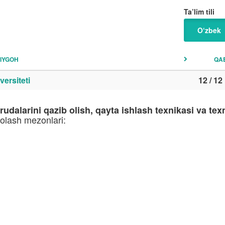
Ta’lim tili
O‘zbek
IYGOH
QA
versiteti
12 / 12
udalarini qazib olish, qayta ishlash texnikasi va tex
holash mezonlari: