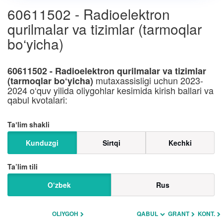
60611502 - Radioelektron
qurilmalar va tizimlar (tarmoqlar
bo‘yicha)
60611502 - Radioelektron qurilmalar va tizimlar
mutaxassisligi uchun 2023-
(tarmoqlar bo‘yicha)
2024 o‘quv yilida oliygohlar kesimida kirish ballari va
qabul kvotalari:
Taʼlim shakli
Kunduzgi
Sirtqi
Kechki
Ta’lim tili
O‘zbek
Rus
OLIYGOH
QABUL
GRANT
KONT.