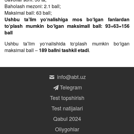
Baholash mezoni: 2.1 ball;
Maksimal ball: 63 ball;
Ushbu ta’lim yo‘nalishiga mos bo‘lgan fanlardan
to‘plash mumkin bo‘lgan maksimall ball: 93+63=156
ball
Ushbu taʼlim yo‘nalishida to‘plash mumkin bo‘lgan
maksimal ball –
189 ballni tashkil etadi
.
info@abt.uz
Telegram
Test topshirish
Test natijalari
Qabul 2024
Oliygohlar