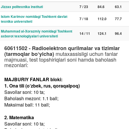
Jizzax politexnika instituti
7 / 23
84.6
63.1
Islom Karimov nomidagi Toshkent davlat
7 / 18
112.0
77.7
texnika universiteti
Muhammad al-Xorazmiy nomidagi Toshkent
14 / 11
124.1
96.4
axborot texnologiyalari universiteti
60611502 - Radioelektron qurilmalar va tizimlar
mutaxassisligi uchun fanlar
(tarmoqlar bo‘yicha)
majmuasi, test topshiriqlari soni hamda baholash
mezonlari:
MAJBURIY FANLAR bloki:
1. Ona tili (o‘zbek, rus, qoraqalpoq)
Savollar soni: 10 ta;
Baholash mezoni: 1.1 ball;
Maksimal ball: 11 ball;
2. Matematika
Savollar soni: 10 ta;