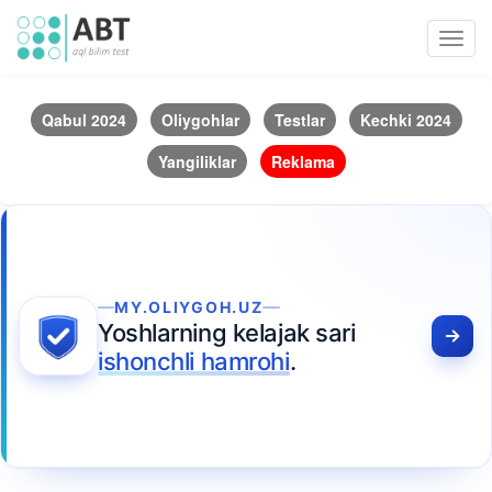
Toggl
navig
Qabul 2024
Oliygohlar
Testlar
Kechki 2024
Yangiliklar
Reklama
MY.OLIYGOH.UZ
Yoshlarning kelajak sari
ishonchli hamrohi
.