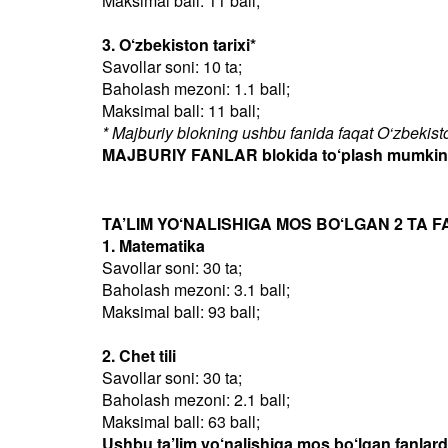
Maksimal ball: 11 ball;
3. O‘zbekiston tarixi*
Savollar soni: 10 ta;
Baholash mezoni: 1.1 ball;
Maksimal ball: 11 ball;
* Majburiy blokning ushbu fanida faqat O‘zbekiston
MAJBURIY FANLAR blokida to‘plash mumkin bo
TA’LIM YO‘NALISHIGA MOS BO‘LGAN 2 TA F
1. Matematika
Savollar soni: 30 ta;
Baholash mezoni: 3.1 ball;
Maksimal ball: 93 ball;
2. Chet tili
Savollar soni: 30 ta;
Baholash mezoni: 2.1 ball;
Maksimal ball: 63 ball;
Ushbu ta’lim yo‘nalishiga mos bo‘lgan fanlar