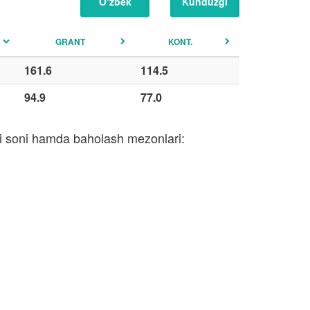
O‘zbek
Kunduzgi
GRANT
KONT.
161.6
114.5
94.9
77.0
ari soni hamda baholash mezonlari: