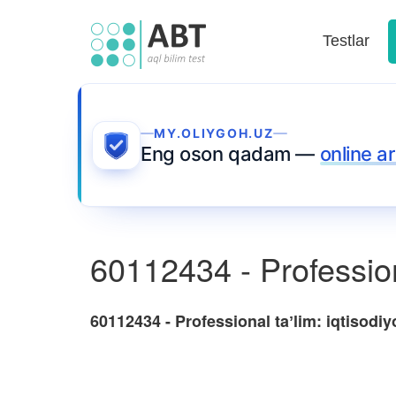
Testlar
MY.OLIYGOH.UZ
Eng oson qadam —
online ar
60112434 - Professiona
60112434 - Professional taʼlim: iqtisodiy