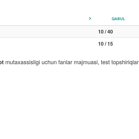
QABUL
10 / 40
10 / 15
mutaxassisligi uchun fanlar majmuasi, test topshiriql
ot