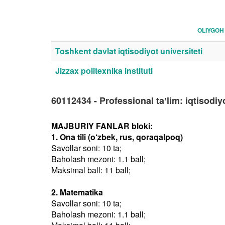
OLIYGOH
Toshkent davlat iqtisodiyot universiteti
Jizzax politexnika instituti
60112434 - Professional taʼlim: iqtisodiy
MAJBURIY FANLAR bloki:
1. Ona tili (o‘zbek, rus, qoraqalpoq)
Savollar soni: 10 ta;
Baholash mezoni: 1.1 ball;
Maksimal ball: 11 ball;
2. Matematika
Savollar soni: 10 ta;
Baholash mezoni: 1.1 ball;