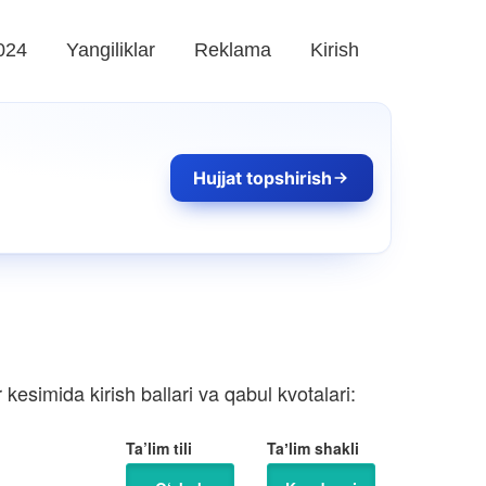
024
Yangiliklar
Reklama
Kirish
Hujjat topshirish
kesimida kirish ballari va qabul kvotalari:
Ta’lim tili
Taʼlim shakli