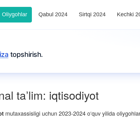
Oliygohlar
Qabul 2024
Sirtqi 2024
Kechki 2
iza
topshirish.
l taʼlim: iqtisodiyot
mutaxassisligi uchun 2023-2024 o‘quv yilida oliygohlar 
ot