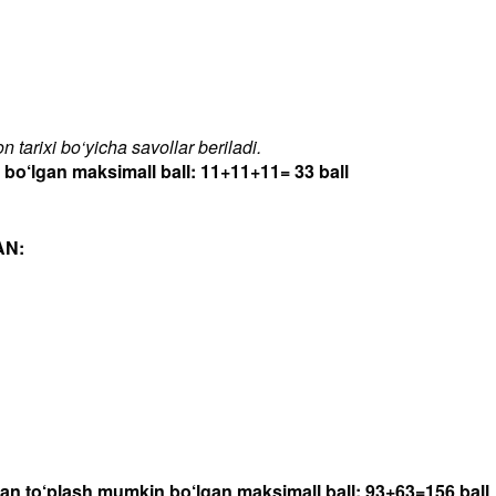
 tarixi bo‘yicha savollar beriladi.
‘lgan maksimall ball: 11+11+11= 33 ball
AN:
dan to‘plash mumkin bo‘lgan maksimall ball: 93+63=156 ball