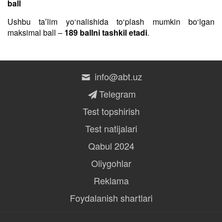
ball
Ushbu taʼlim yo‘nalishida to‘plash mumkin bo‘lgan
maksimal ball –
189 ballni tashkil etadi
.
info@abt.uz
Telegram
Test topshirish
Test natijalari
Qabul 2024
Oliygohlar
Reklama
Foydalanish shartlari