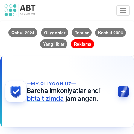
Toggl
navig
Qabul 2024
Oliygohlar
Testlar
Kechki 2024
Yangiliklar
Reklama
MY.OLIYGOH.UZ
Barcha imkoniyatlar endi
bitta tizimda
jamlangan.