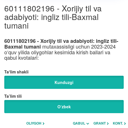
60111802196 - Xorijiy til va
adabiyoti: ingliz tili-Baxmal
tumani
60111802196 - Xorijiy til va adabiyoti: ingliz tili-
mutaxassisligi uchun 2023-2024
Baxmal tumani
o‘quv yilida oliygohlar kesimida kirish ballari va
qabul kvotalari:
Taʼlim shakli
Kunduzgi
Ta’lim tili
O‘zbek
OLIYGOH
QABUL
GRANT
KONT.