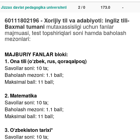
Jizzax davlat pedagogika universiteti
2 / 0
173.0
-
60111802196 - Xorijiy til va adabiyoti: ingliz tili-
mutaxassisligi uchun fanlar
Baxmal tumani
majmuasi, test topshiriqlari soni hamda baholash
mezonlari:
MAJBURIY FANLAR bloki:
1. Ona tili (o‘zbek, rus, qoraqalpoq)
Savollar soni: 10 ta;
Baholash mezoni: 1.1 ball;
Maksimal ball: 11 ball;
2. Matematika
Savollar soni: 10 ta;
Baholash mezoni: 1.1 ball;
Maksimal ball: 11 ball;
3. O‘zbekiston tarixi*
Savollar soni: 10 ta;