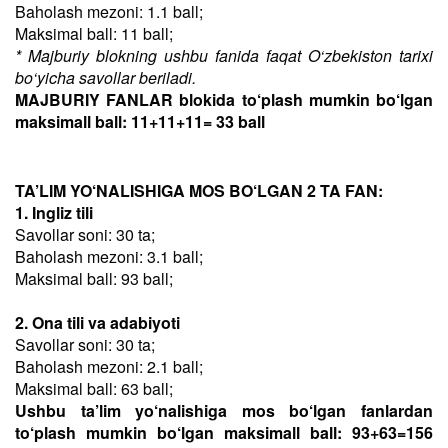
Baholash mezoni: 1.1 ball;
Maksimal ball: 11 ball;
* Majburiy blokning ushbu fanida faqat O‘zbekiston tarixi
bo‘yicha savollar beriladi.
MAJBURIY FANLAR blokida to‘plash mumkin bo‘lgan
maksimall ball: 11+11+11= 33 ball
TA’LIM YO‘NALISHIGA MOS BO‘LGAN 2 TA FAN:
1. Ingliz tili
Savollar soni: 30 ta;
Baholash mezoni: 3.1 ball;
Maksimal ball: 93 ball;
2. Ona tili va adabiyoti
Savollar soni: 30 ta;
Baholash mezoni: 2.1 ball;
Maksimal ball: 63 ball;
Ushbu ta’lim yo‘nalishiga mos bo‘lgan fanlardan
to‘plash mumkin bo‘lgan maksimall ball: 93+63=156