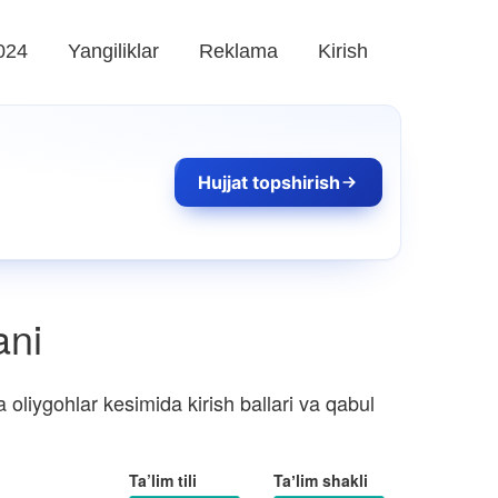
024
Yangiliklar
Reklama
Kirish
Hujjat topshirish
ani
oliygohlar kesimida kirish ballari va qabul
Ta’lim tili
Taʼlim shakli