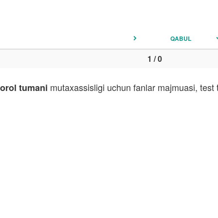
QABUL
1 / 0
mutaxassisligi uchun fanlar majmuasi, test 
aorol tumani