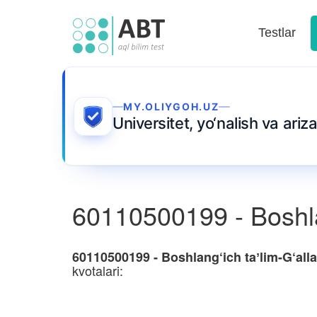
Testlar
MY.OLIYGOH.UZ
Universitet, yo‘nalish va ari
60110500199 - Boshlan
60110500199 - Boshlang‘ich taʼlim-G‘all
kvotalari: