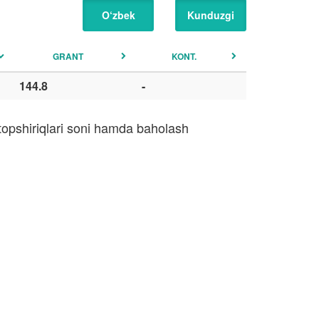
O‘zbek
Kunduzgi
GRANT
KONT.
144.8
-
topshiriqlari soni hamda baholash