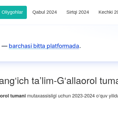
Oliygohlar
Qabul 2024
Sirtqi 2024
Kechki 2
za —
barchasi bitta platformada
.
g‘ich taʼlim-G‘allaorol tum
mutaxassisligi uchun 2023-2024 o‘quv yilida 
aorol tumani