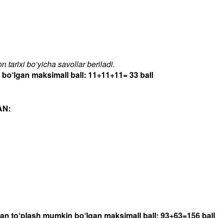
 tarixi bo‘yicha savollar beriladi.
‘lgan maksimall ball: 11+11+11= 33 ball
AN:
dan to‘plash mumkin bo‘lgan maksimall ball: 93+63=156 ball