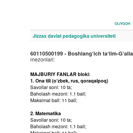
OLIYGOH
Jizzax davlat pedagogika universiteti
60110500199 - Boshlang‘ich taʼlim-G‘all
mezonlari:
MAJBURIY FANLAR bloki:
1. Ona tili (o‘zbek, rus, qoraqalpoq)
Savollar soni: 10 ta;
Baholash mezoni: 1.1 ball;
Maksimal ball: 11 ball;
2. Matematika
Savollar soni: 10 ta;
Baholash mezoni: 1.1 ball;
Maksimal ball: 11 ball;