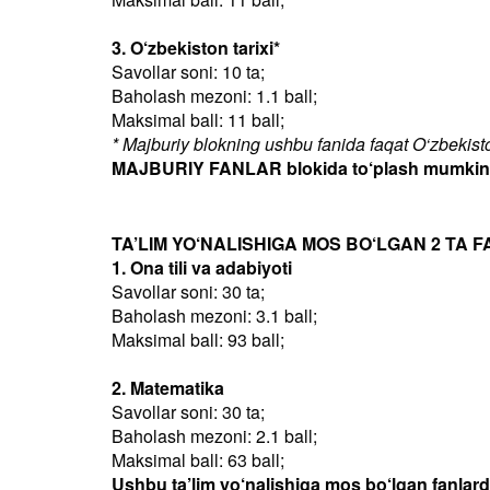
3. O‘zbekiston tarixi*
Savollar soni: 10 ta;
Baholash mezoni: 1.1 ball;
Maksimal ball: 11 ball;
* Majburiy blokning ushbu fanida faqat O‘zbekiston
MAJBURIY FANLAR blokida to‘plash mumkin bo
TA’LIM YO‘NALISHIGA MOS BO‘LGAN 2 TA F
1. Ona tili va adabiyoti
Savollar soni: 30 ta;
Baholash mezoni: 3.1 ball;
Maksimal ball: 93 ball;
2. Matematika
Savollar soni: 30 ta;
Baholash mezoni: 2.1 ball;
Maksimal ball: 63 ball;
Ushbu ta’lim yo‘nalishiga mos bo‘lgan fanlar