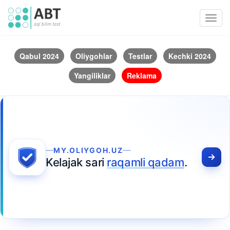
Toggl
navig
Qabul 2024
Oliygohlar
Testlar
Kechki 2024
Yangiliklar
Reklama
MY.OLIYGOH.UZ
Kelajak sari
raqamli qadam
.