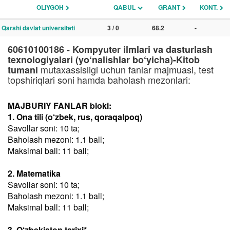
OLIYGOH
QABUL
GRANT
KONT.
Qarshi davlat universiteti
3 / 0
68.2
-
60610100186 - Kompyuter ilmlari va dasturlash
texnologiyalari (yo‘nalishlar bo‘yicha)-Kitob
mutaxassisligi uchun fanlar majmuasi, test
tumani
topshiriqlari soni hamda baholash mezonlari:
MAJBURIY FANLAR bloki:
1. Ona tili (o‘zbek, rus, qoraqalpoq)
Savollar soni: 10 ta;
Baholash mezoni: 1.1 ball;
Maksimal ball: 11 ball;
2. Matematika
Savollar soni: 10 ta;
Baholash mezoni: 1.1 ball;
Maksimal ball: 11 ball;
3. O‘zbekiston tarixi*