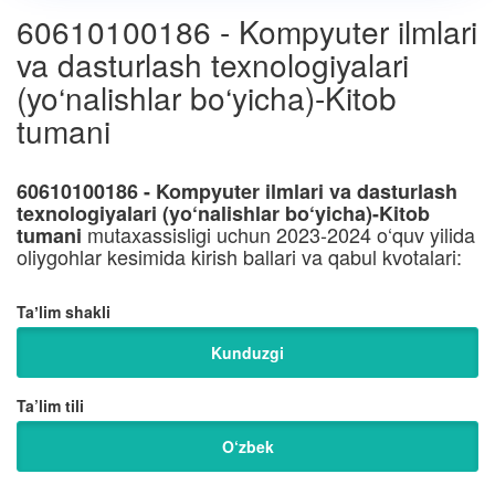
60610100186 - Kompyuter ilmlari
va dasturlash texnologiyalari
(yo‘nalishlar bo‘yicha)-Kitob
tumani
60610100186 - Kompyuter ilmlari va dasturlash
texnologiyalari (yo‘nalishlar bo‘yicha)-Kitob
mutaxassisligi uchun 2023-2024 o‘quv yilida
tumani
oliygohlar kesimida kirish ballari va qabul kvotalari:
Taʼlim shakli
Kunduzgi
Ta’lim tili
O‘zbek