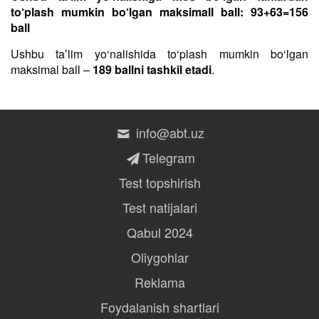
to‘plash mumkin bo‘lgan maksimall ball: 93+63=156
ball
Ushbu taʼlim yo‘nalishida to‘plash mumkin bo‘lgan
maksimal ball –
189 ballni tashkil etadi
.
info@abt.uz
Telegram
Test topshirish
Test natijalari
Qabul 2024
Oliygohlar
Reklama
Foydalanish shartlari