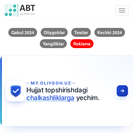
Toggl
navig
Qabul 2024
Oliygohlar
Testlar
Kechki 2024
Yangiliklar
Reklama
MY.OLIYGOH.UZ
Hujjat topshirishdagi
chalkashliklarga
yechim.