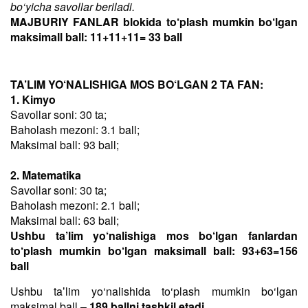
bo‘yicha savollar beriladi.
MAJBURIY FANLAR blokida to‘plash mumkin bo‘lgan
maksimall ball: 11+11+11= 33 ball
TA’LIM YO‘NALISHIGA MOS BO‘LGAN 2 TA FAN:
1. Kimyo
Savollar soni: 30 ta;
Baholash mezoni: 3.1 ball;
Maksimal ball: 93 ball;
2. Matematika
Savollar soni: 30 ta;
Baholash mezoni: 2.1 ball;
Maksimal ball: 63 ball;
Ushbu ta’lim yo‘nalishiga mos bo‘lgan fanlardan
to‘plash mumkin bo‘lgan maksimall ball: 93+63=156
ball
Ushbu taʼlim yo‘nalishida to‘plash mumkin bo‘lgan
maksimal ball –
189 ballni tashkil etadi
.