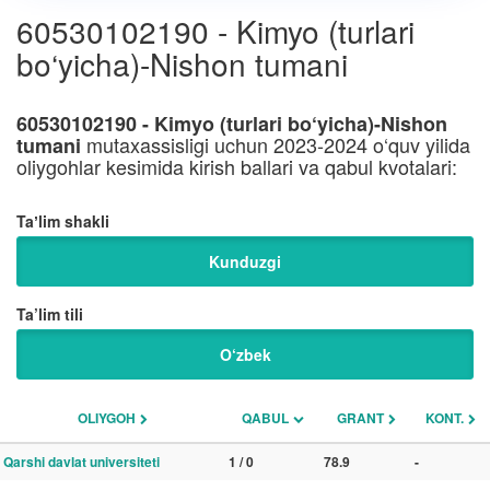
60530102190 - Kimyo (turlari
bo‘yicha)-Nishon tumani
60530102190 - Kimyo (turlari bo‘yicha)-Nishon
mutaxassisligi uchun 2023-2024 o‘quv yilida
tumani
oliygohlar kesimida kirish ballari va qabul kvotalari:
Taʼlim shakli
Kunduzgi
Ta’lim tili
O‘zbek
OLIYGOH
QABUL
GRANT
KONT.
Qarshi davlat universiteti
1 / 0
78.9
-