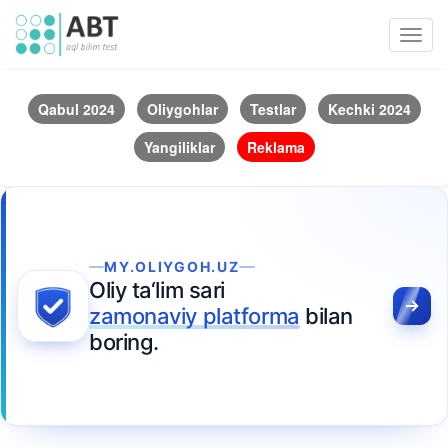
Toggl
navig
Qabul 2024
Oliygohlar
Testlar
Kechki 2024
Yangiliklar
Reklama
MY.OLIYGOH.UZ
Oliy ta‘lim sari
zamonaviy platforma
bilan
boring.