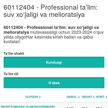
60112404 - Professional taʼlim:
suv xo‘jaligi va melioratsiya
60112404 - Professional taʼlim: suv xo‘jaligi va
mutaxassisligi uchun 2023-2024 o‘quv
melioratsiya
yilida oliygohlar kesimida kirish ballari va qabul
kvotalari:
Taʼlim shakli
Kunduzgi
Ta’lim tili
O‘zbek
OLIYGOH
QABUL
GRANT
KONT.
Qarshi irrigatsiya va agrotexnologiyalar