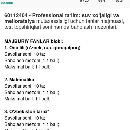
5 / 20
69.4
57.5
instituti
60112404 - Professional taʼlim: suv xo‘jaligi va
mutaxassisligi uchun fanlar majmuasi,
melioratsiya
test topshiriqlari soni hamda baholash mezonlari:
MAJBURIY FANLAR bloki:
1. Ona tili (o‘zbek, rus, qoraqalpoq)
Savollar soni: 10 ta;
Baholash mezoni: 1.1 ball;
Maksimal ball: 11 ball;
2. Matematika
Savollar soni: 10 ta;
Baholash mezoni: 1.1 ball;
Maksimal ball: 11 ball;
3. O‘zbekiston tarixi*
Savollar soni: 10 ta;
Baholash mezoni: 1.1 ball;