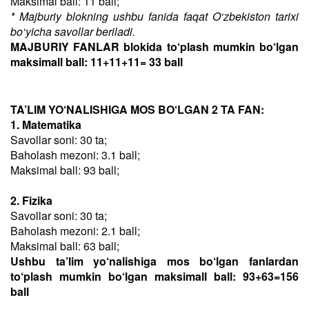
Maksimal ball: 11 ball;
* Majburiy blokning ushbu fanida faqat O‘zbekiston tarixi
bo‘yicha savollar beriladi.
MAJBURIY FANLAR blokida to‘plash mumkin bo‘lgan
maksimall ball: 11+11+11= 33 ball
TA’LIM YO‘NALISHIGA MOS BO‘LGAN 2 TA FAN:
1. Matematika
Savollar soni: 30 ta;
Baholash mezoni: 3.1 ball;
Maksimal ball: 93 ball;
2. Fizika
Savollar soni: 30 ta;
Baholash mezoni: 2.1 ball;
Maksimal ball: 63 ball;
Ushbu ta’lim yo‘nalishiga mos bo‘lgan fanlardan
to‘plash mumkin bo‘lgan maksimall ball: 93+63=156
ball