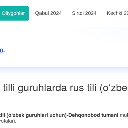
Oliygohlar
Qabul 2024
Sirtqi 2024
Kechki 2
m
.
lli guruhlarda rus tili (o‘zb
muta
 tili (o‘zbek guruhlari uchun)-Dehqonobod tumani
otalari: