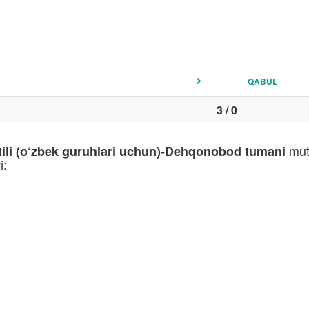
QABUL
3 / 0
muta
 tili (o‘zbek guruhlari uchun)-Dehqonobod tumani
i: