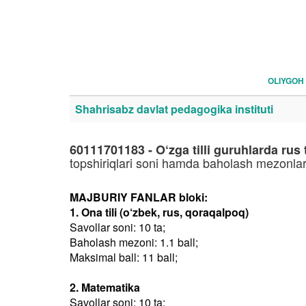
OLIYGOH
Shahrisabz davlat pedagogika instituti
60111701183 - O‘zga tilli guruhlarda rus
topshiriqlari soni hamda baholash mezonlar
MAJBURIY FANLAR bloki:
1. Ona tili (o‘zbek, rus, qoraqalpoq)
Savollar soni: 10 ta;
Baholash mezoni: 1.1 ball;
Maksimal ball: 11 ball;
2. Matematika
Savollar soni: 10 ta;