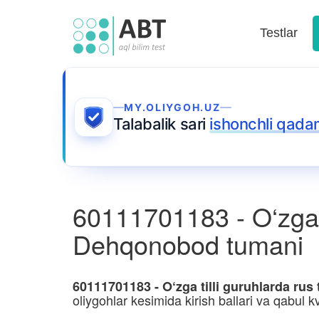
Testlar
MY.OLIYGOH.UZ
Talabalik sari
ishonchli qada
60111701183 - O‘zga ti
Dehqonobod tumani
60111701183 - O‘zga tilli guruhlarda rus
oliygohlar kesimida kirish ballari va qabul kv