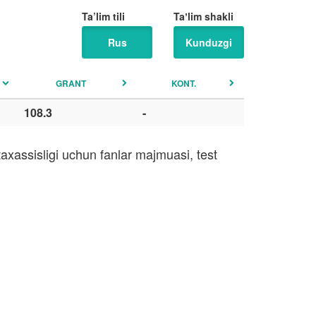
Ta’lim tili
Taʼlim shakli
Rus
Kunduzgi
GRANT
KONT.
108.3
-
xassisligi uchun fanlar majmuasi, test