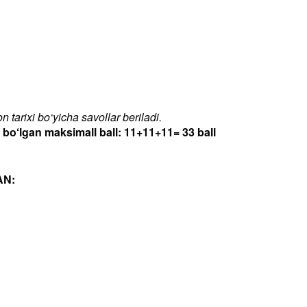
 tarixi bo‘yicha savollar beriladi.
‘lgan maksimall ball: 11+11+11= 33 ball
AN: