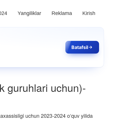
024
Yangiliklar
Reklama
Kirish
Batafsil
ek guruhlari uchun)-
xassisligi uchun 2023-2024 o‘quv yilida