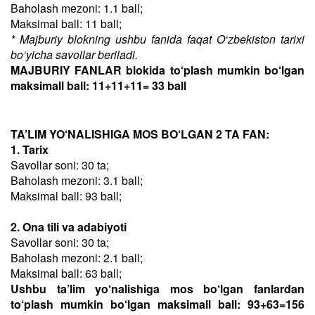
Baholash mezoni: 1.1 ball;
Maksimal ball: 11 ball;
* Majburiy blokning ushbu fanida faqat O‘zbekiston tarixi
bo‘yicha savollar beriladi.
MAJBURIY FANLAR blokida to‘plash mumkin bo‘lgan
maksimall ball: 11+11+11= 33 ball
TA’LIM YO‘NALISHIGA MOS BO‘LGAN 2 TA FAN:
1. Tarix
Savollar soni: 30 ta;
Baholash mezoni: 3.1 ball;
Maksimal ball: 93 ball;
2. Ona tili va adabiyoti
Savollar soni: 30 ta;
Baholash mezoni: 2.1 ball;
Maksimal ball: 63 ball;
Ushbu ta’lim yo‘nalishiga mos bo‘lgan fanlardan
to‘plash mumkin bo‘lgan maksimall ball: 93+63=156