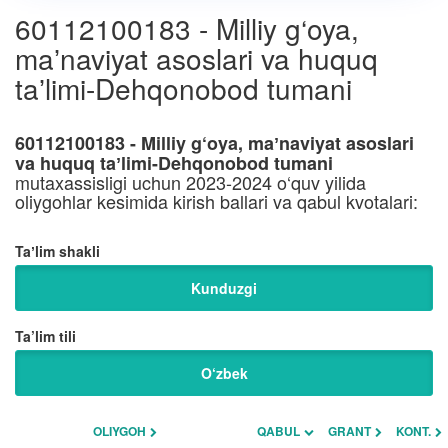
60112100183 - Milliy g‘oya,
maʼnaviyat asoslari va huquq
taʼlimi-Dehqonobod tumani
60112100183 - Milliy g‘oya, maʼnaviyat asoslari
va huquq taʼlimi-Dehqonobod tumani
mutaxassisligi uchun 2023-2024 o‘quv yilida
oliygohlar kesimida kirish ballari va qabul kvotalari:
Taʼlim shakli
Kunduzgi
Ta’lim tili
O‘zbek
OLIYGOH
QABUL
GRANT
KONT.