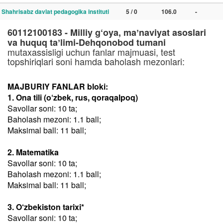
Shahrisabz davlat pedagogika instituti
5 / 0
106.0
-
60112100183 - Milliy g‘oya, maʼnaviyat asoslari
va huquq taʼlimi-Dehqonobod tumani
mutaxassisligi uchun fanlar majmuasi, test
topshiriqlari soni hamda baholash mezonlari:
MAJBURIY FANLAR bloki:
1. Ona tili (o‘zbek, rus, qoraqalpoq)
Savollar soni: 10 ta;
Baholash mezoni: 1.1 ball;
Maksimal ball: 11 ball;
2. Matematika
Savollar soni: 10 ta;
Baholash mezoni: 1.1 ball;
Maksimal ball: 11 ball;
3. O‘zbekiston tarixi*
Savollar soni: 10 ta;