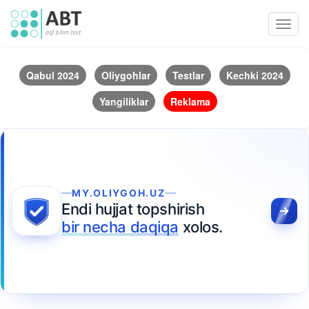
Toggl
navig
Qabul 2024
Oliygohlar
Testlar
Kechki 2024
Yangiliklar
Reklama
MY.OLIYGOH.UZ
Endi hujjat topshirish
bir necha daqiqa
xolos.