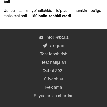
ball
Ushbu taʼlim yo‘nalishida to‘plash mumkin bo‘lgan
maksimal ball –
189 ballni tashkil etadi
.
info@abt.uz
Telegram
Test topshirish
Test natijalari
Qabul 2024
Oliygohlar
Reklama
Foydalanish shartlari