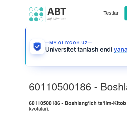
Testlar
MY.OLIYGOH.UZ
Universitet tanlash endi
yana
60110500186 - Boshla
60110500186 - Boshlang‘ich taʼlim-Kitob
kvotalari: