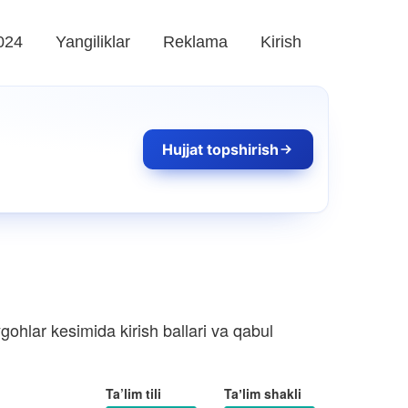
024
Yangiliklar
Reklama
Kirish
Hujjat topshirish
ohlar kesimida kirish ballari va qabul
Ta’lim tili
Taʼlim shakli