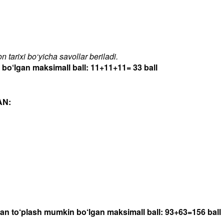
 tarixi bo‘yicha savollar beriladi.
‘lgan maksimall ball: 11+11+11= 33 ball
AN:
dan to‘plash mumkin bo‘lgan maksimall ball: 93+63=156 ball