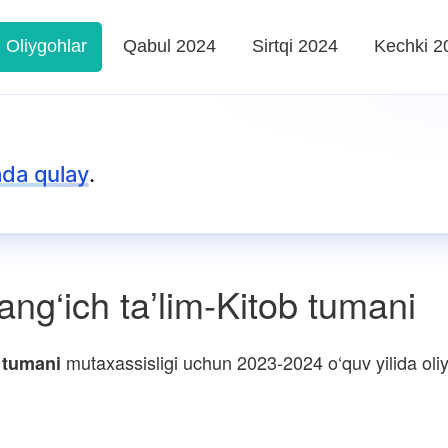
Oliygohlar
Qabul 2024
Sirtqi 2024
Kechki 2
da qulay
.
ng‘ich taʼlim-Kitob tumani
mutaxassisligi uchun 2023-2024 o‘quv yilida oliyg
 tumani