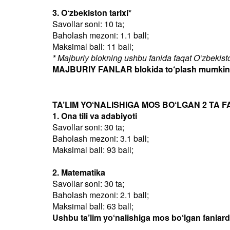
3. O‘zbekiston tarixi*
Savollar soni: 10 ta;
Baholash mezoni: 1.1 ball;
Maksimal ball: 11 ball;
* Majburiy blokning ushbu fanida faqat O‘zbekiston
MAJBURIY FANLAR blokida to‘plash mumkin bo
TA’LIM YO‘NALISHIGA MOS BO‘LGAN 2 TA F
1. Ona tili va adabiyoti
Savollar soni: 30 ta;
Baholash mezoni: 3.1 ball;
Maksimal ball: 93 ball;
2. Matematika
Savollar soni: 30 ta;
Baholash mezoni: 2.1 ball;
Maksimal ball: 63 ball;
Ushbu ta’lim yo‘nalishiga mos bo‘lgan fanlar