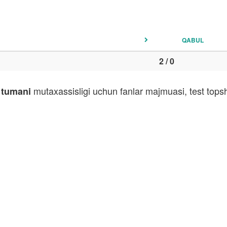
QABUL
2 / 0
mutaxassisligi uchun fanlar majmuasi, test tops
 tumani