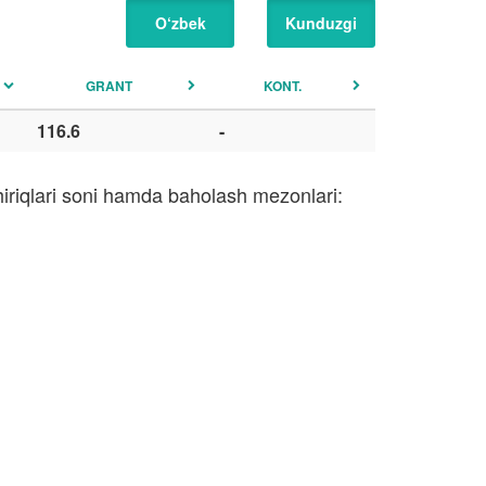
O‘zbek
Kunduzgi
GRANT
KONT.
116.6
-
hiriqlari soni hamda baholash mezonlari: