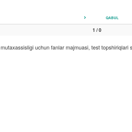
QABUL
1 / 0
mutaxassisligi uchun fanlar majmuasi, test topshiriqlar