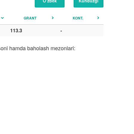
O‘zbek
Kunduzgi
GRANT
KONT.
113.3
-
i soni hamda baholash mezonlari: