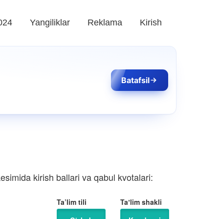
024
Yangiliklar
Reklama
Kirish
Batafsil
simida kirish ballari va qabul kvotalari:
Ta’lim tili
Taʼlim shakli