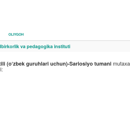
OLIYGOH
irkorlik va pedagogika instituti
mutaxas
tili (o‘zbek guruhlari uchun)-Sariosiyo tumani
i: