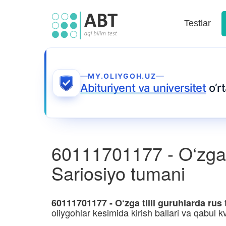
Testlar
MY.OLIYGOH.UZ
Abituriyent va universitet
o‘r
60111701177 - O‘zga ti
Sariosiyo tumani
60111701177 - O‘zga tilli guruhlarda rus 
oliygohlar kesimida kirish ballari va qabul kv