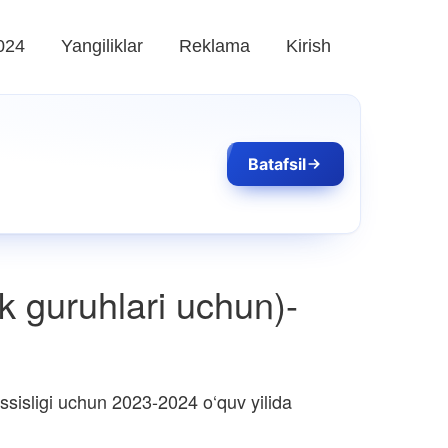
024
Yangiliklar
Reklama
Kirish
Batafsil
ek guruhlari uchun)-
sisligi uchun 2023-2024 o‘quv yilida