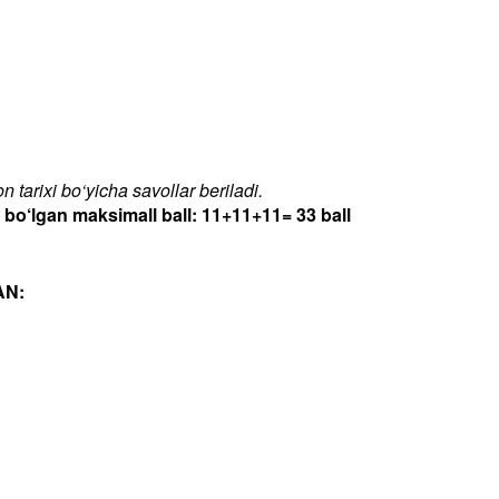
 tarixi bo‘yicha savollar beriladi.
‘lgan maksimall ball: 11+11+11= 33 ball
AN: