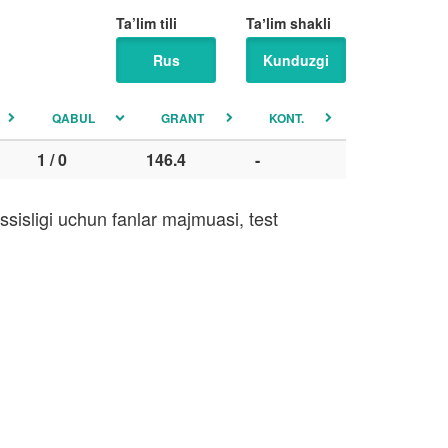
Ta’lim tili
Taʼlim shakli
Rus
Kunduzgi
QABUL
GRANT
KONT.
1 / 0
146.4
-
sisligi uchun fanlar majmuasi, test