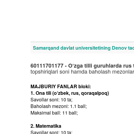
Samarqand davlat universitetining Denov tadb
60111701177 - O‘zga tilli guruhlarda rus 
topshiriqlari soni hamda baholash mezonlar
MAJBURIY FANLAR bloki:
1. Ona tili (o‘zbek, rus, qoraqalpoq)
Savollar soni: 10 ta;
Baholash mezoni: 1.1 ball;
Maksimal ball: 11 ball;
2. Matematika
Savollar soni: 10 ta;