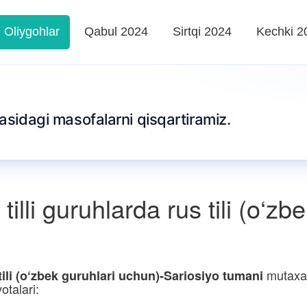
Oliygohlar
Qabul 2024
Sirtqi 2024
Kechki 2
tasidagi masofalarni qisqartiramiz.
lli guruhlarda rus tili (o‘zb
mutaxas
tili (o‘zbek guruhlari uchun)-Sariosiyo tumani
otalari: