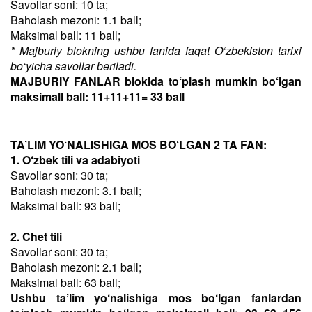
Savollar soni: 10 ta;
Baholash mezoni: 1.1 ball;
Maksimal ball: 11 ball;
* Majburiy blokning ushbu fanida faqat O‘zbekiston tarixi
bo‘yicha savollar beriladi.
MAJBURIY FANLAR blokida to‘plash mumkin bo‘lgan
maksimall ball: 11+11+11= 33 ball
TA’LIM YO‘NALISHIGA MOS BO‘LGAN 2 TA FAN:
1. O‘zbek tili va adabiyoti
Savollar soni: 30 ta;
Baholash mezoni: 3.1 ball;
Maksimal ball: 93 ball;
2. Chet tili
Savollar soni: 30 ta;
Baholash mezoni: 2.1 ball;
Maksimal ball: 63 ball;
Ushbu ta’lim yo‘nalishiga mos bo‘lgan fanlardan