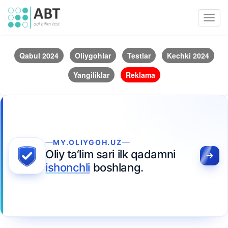
Toggl
navig
Qabul 2024
Oliygohlar
Testlar
Kechki 2024
Yangiliklar
Reklama
MY.OLIYGOH.UZ
Oliy ta‘lim sari ilk qadamni
ishonchli
boshlang.