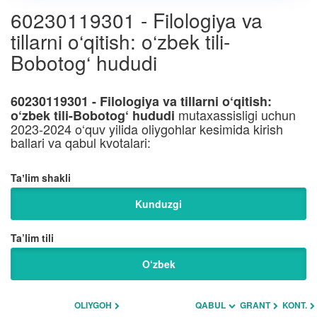
60230119301 - Filologiya va
tillarni o‘qitish: o‘zbek tili-
Bobotog‘ hududi
60230119301 - Filologiya va tillarni o‘qitish:
mutaxassisligi uchun
o‘zbek tili-Bobotog‘ hududi
2023-2024 o‘quv yilida oliygohlar kesimida kirish
ballari va qabul kvotalari:
Taʼlim shakli
Kunduzgi
Ta’lim tili
O‘zbek
OLIYGOH
QABUL
GRANT
KONT.