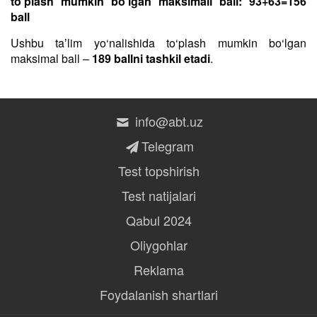
to‘plash mumkin bo‘lgan maksimall ball: 93+63=156
ball
Ushbu taʼlim yo‘nalishida to‘plash mumkin bo‘lgan
maksimal ball –
189 ballni tashkil etadi
.
info@abt.uz
Telegram
Test topshirish
Test natijalari
Qabul 2024
Oliygohlar
Reklama
Foydalanish shartlari