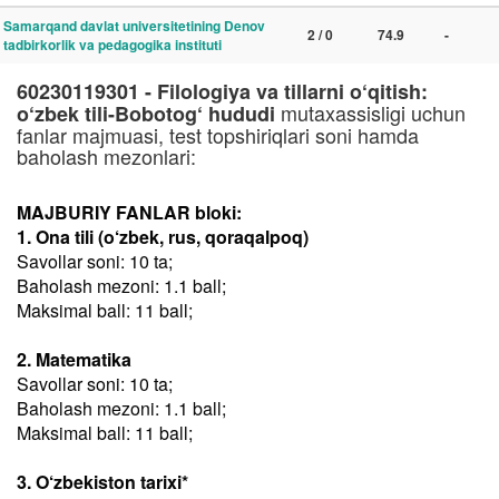
Samarqand davlat universitetining Denov
2 / 0
74.9
-
tadbirkorlik va pedagogika instituti
60230119301 - Filologiya va tillarni o‘qitish:
mutaxassisligi uchun
o‘zbek tili-Bobotog‘ hududi
fanlar majmuasi, test topshiriqlari soni hamda
baholash mezonlari:
MAJBURIY FANLAR bloki:
1. Ona tili (o‘zbek, rus, qoraqalpoq)
Savollar soni: 10 ta;
Baholash mezoni: 1.1 ball;
Maksimal ball: 11 ball;
2. Matematika
Savollar soni: 10 ta;
Baholash mezoni: 1.1 ball;
Maksimal ball: 11 ball;
3. O‘zbekiston tarixi*