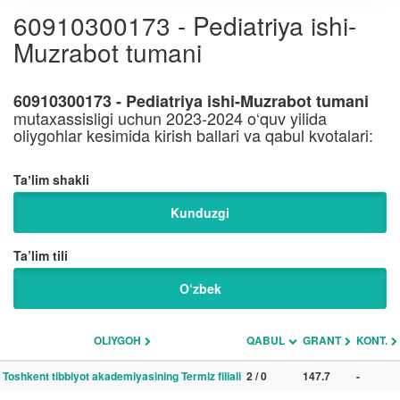
60910300173 - Pediatriya ishi-
Muzrabot tumani
60910300173 - Pediatriya ishi-Muzrabot tumani
mutaxassisligi uchun 2023-2024 o‘quv yilida
oliygohlar kesimida kirish ballari va qabul kvotalari:
Taʼlim shakli
Kunduzgi
Ta’lim tili
O‘zbek
OLIYGOH
QABUL
GRANT
KONT.
Toshkent tibbiyot akademiyasining Termiz filiali
2 / 0
147.7
-