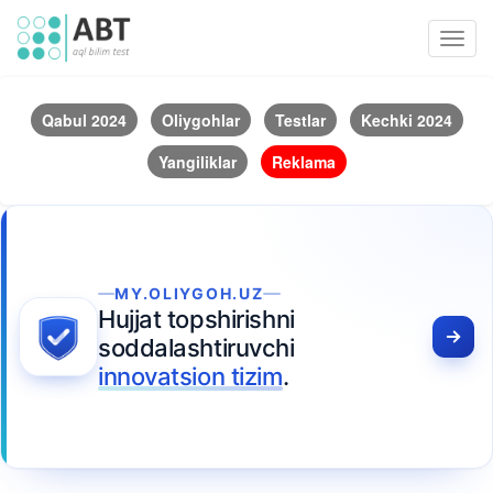
Toggl
navig
Qabul 2024
Oliygohlar
Testlar
Kechki 2024
Yangiliklar
Reklama
MY.OLIYGOH.UZ
Hujjat topshirishni
soddalashtiruvchi
innovatsion tizim
.