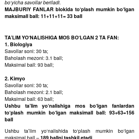
bo‘yicha savollar beriladi.
MAJBURIY FANLAR blokida to‘plash mumkin bo‘lgan
maksimall ball: 11+11+11= 33 ball
TA’LIM YO‘NALISHIGA MOS BO‘LGAN 2 TA FAN:
1. Biologiya
Savollar soni: 30 ta;
Baholash mezoni: 3.1 ball;
Maksimal ball: 93 ball;
2. Kimyo
Savollar soni: 30 ta;
Baholash mezoni: 2.1 ball;
Maksimal ball: 63 ball;
Ushbu ta’lim yo‘nalishiga mos bo‘lgan fanlardan
to‘plash mumkin bo‘lgan maksimall ball: 93+63=156
ball
Ushbu taʼlim yo‘nalishida to‘plash mumkin bo‘lgan
maksimal ball –
189 ballni tashkil etadi
.