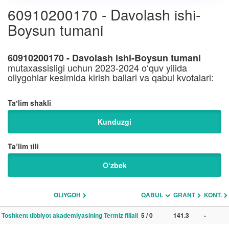
60910200170 - Davolash ishi-
Boysun tumani
60910200170 - Davolash ishi-Boysun tumani
mutaxassisligi uchun 2023-2024 o‘quv yilida
oliygohlar kesimida kirish ballari va qabul kvotalari:
Taʼlim shakli
Kunduzgi
Ta’lim tili
O‘zbek
OLIYGOH
QABUL
GRANT
KONT.
Toshkent tibbiyot akademiyasining Termiz filiali
5 / 0
141.3
-