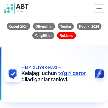
Toggl
navig
Qabul 2024
Oliygohlar
Testlar
Kechki 2024
Yangiliklar
Reklama
MY.OLIYGOH.UZ
Kelajagi uchun
to‘g‘ri qaror
qiladiganlar tanlovi.