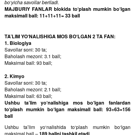
bo‘yicha savollar beriladi.
MAJBURIY FANLAR blokida to‘plash mumkin bo‘lgan
maksimall ball: 11+11+11= 33 ball
TA’LIM YO‘NALISHIGA MOS BO‘LGAN 2 TA FAN:
1. Biologiya
Savollar soni: 30 ta;
Baholash mezoni: 3.1 ball;
Maksimal ball: 93 ball;
2. Kimyo
Savollar soni: 30 ta;
Baholash mezoni: 2.1 ball;
Maksimal ball: 63 ball;
Ushbu ta’lim yo‘nalishiga mos bo‘lgan fanlardan
to‘plash mumkin bo‘lgan maksimall ball: 93+63=156
ball
Ushbu taʼlim yo‘nalishida to‘plash mumkin bo‘lgan
maksimal ball –
189 ballni tashkil etadi
.