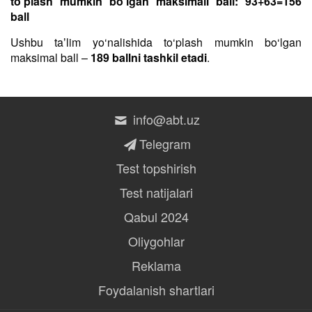
to‘plash mumkin bo‘lgan maksimall ball: 93+63=156
ball
Ushbu taʼlim yo‘nalishida to‘plash mumkin bo‘lgan
maksimal ball –
189 ballni tashkil etadi
.
info@abt.uz
Telegram
Test topshirish
Test natijalari
Qabul 2024
Oliygohlar
Reklama
Foydalanish shartlari