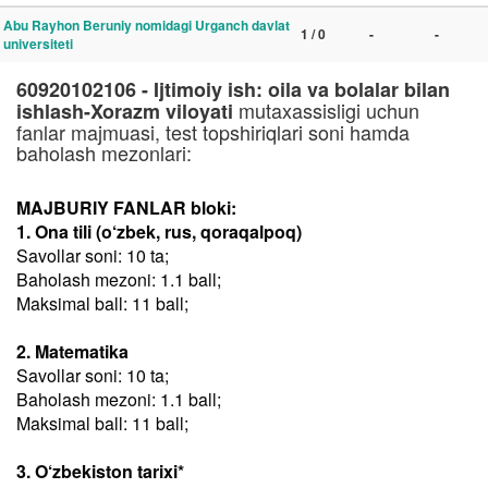
Abu Rayhon Beruniy nomidagi Urganch davlat
1 / 0
-
-
universiteti
60920102106 - Ijtimoiy ish: oila va bolalar bilan
mutaxassisligi uchun
ishlash-Xorazm viloyati
fanlar majmuasi, test topshiriqlari soni hamda
baholash mezonlari:
MAJBURIY FANLAR bloki:
1. Ona tili (o‘zbek, rus, qoraqalpoq)
Savollar soni: 10 ta;
Baholash mezoni: 1.1 ball;
Maksimal ball: 11 ball;
2. Matematika
Savollar soni: 10 ta;
Baholash mezoni: 1.1 ball;
Maksimal ball: 11 ball;
3. O‘zbekiston tarixi*