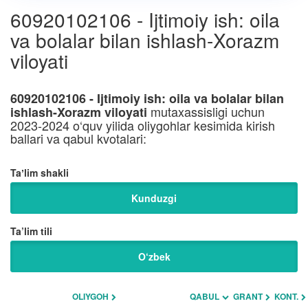
60920102106 - Ijtimoiy ish: oila
va bolalar bilan ishlash-Xorazm
viloyati
60920102106 - Ijtimoiy ish: oila va bolalar bilan
mutaxassisligi uchun
ishlash-Xorazm viloyati
2023-2024 o‘quv yilida oliygohlar kesimida kirish
ballari va qabul kvotalari:
Taʼlim shakli
Kunduzgi
Ta’lim tili
O‘zbek
OLIYGOH
QABUL
GRANT
KONT.