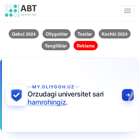
Toggl
navig
Qabul 2024
Oliygohlar
Testlar
Kechki 2024
Yangiliklar
Reklama
MY.OLIYGOH.UZ
Orzudagi universitet sari
hamrohingiz
.