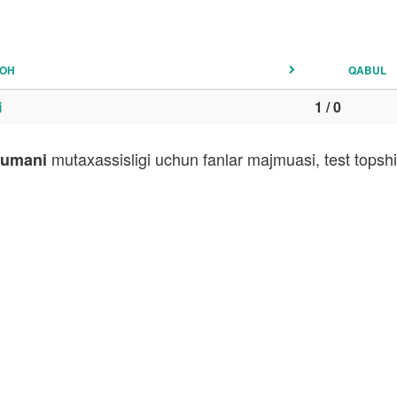
GOH
QABUL
i
1 / 0
mutaxassisligi uchun fanlar majmuasi, test topsh
tumani