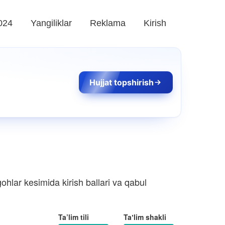
024
Yangiliklar
Reklama
Kirish
Hujjat topshirish
hlar kesimida kirish ballari va qabul
Ta’lim tili
Taʼlim shakli