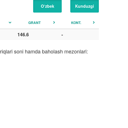
O‘zbek
Kunduzgi
GRANT
KONT.
146.6
-
iriqlari soni hamda baholash mezonlari: