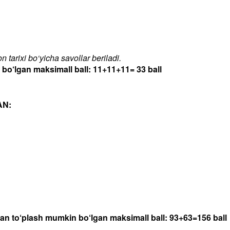
 tarixi bo‘yicha savollar beriladi.
‘lgan maksimall ball: 11+11+11= 33 ball
AN:
dan to‘plash mumkin bo‘lgan maksimall ball: 93+63=156 ball