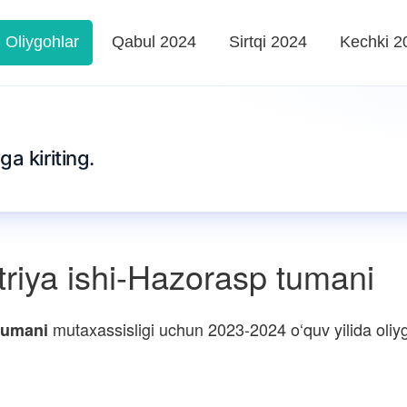
Oliygohlar
Qabul 2024
Sirtqi 2024
Kechki 2
ga kiriting.
riya ishi-Hazorasp tumani
mutaxassisligi uchun 2023-2024 o‘quv yilida oliygo
tumani