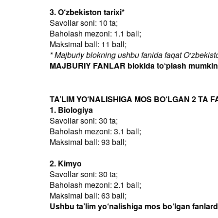
3. O‘zbekiston tarixi*
Savollar soni: 10 ta;
Baholash mezoni: 1.1 ball;
Maksimal ball: 11 ball;
* Majburiy blokning ushbu fanida faqat O‘zbekiston
MAJBURIY FANLAR blokida to‘plash mumkin bo
TA’LIM YO‘NALISHIGA MOS BO‘LGAN 2 TA F
1. Biologiya
Savollar soni: 30 ta;
Baholash mezoni: 3.1 ball;
Maksimal ball: 93 ball;
2. Kimyo
Savollar soni: 30 ta;
Baholash mezoni: 2.1 ball;
Maksimal ball: 63 ball;
Ushbu ta’lim yo‘nalishiga mos bo‘lgan fanlar