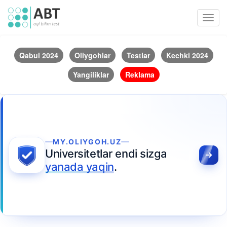
Toggl
navig
Qabul 2024
Oliygohlar
Testlar
Kechki 2024
Yangiliklar
Reklama
MY.OLIYGOH.UZ
Universitetlar endi sizga
yanada yaqin
.