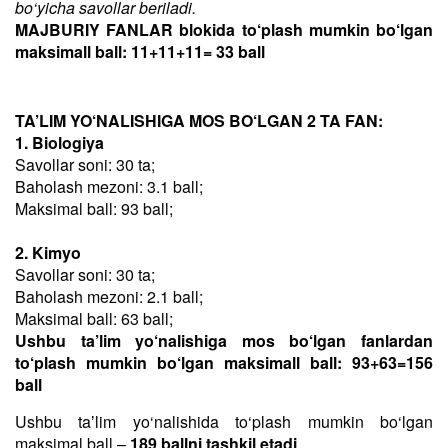
bo‘yicha savollar beriladi.
MAJBURIY FANLAR blokida to‘plash mumkin bo‘lgan
maksimall ball: 11+11+11= 33 ball
TA’LIM YO‘NALISHIGA MOS BO‘LGAN 2 TA FAN:
1. Biologiya
Savollar soni: 30 ta;
Baholash mezoni: 3.1 ball;
Maksimal ball: 93 ball;
2. Kimyo
Savollar soni: 30 ta;
Baholash mezoni: 2.1 ball;
Maksimal ball: 63 ball;
Ushbu ta’lim yo‘nalishiga mos bo‘lgan fanlardan
to‘plash mumkin bo‘lgan maksimall ball: 93+63=156
ball
Ushbu taʼlim yo‘nalishida to‘plash mumkin bo‘lgan
maksimal ball –
189 ballni tashkil etadi
.