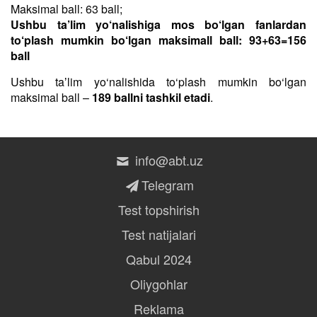
Maksimal ball: 63 ball;
Ushbu ta’lim yo‘nalishiga mos bo‘lgan fanlardan
to‘plash mumkin bo‘lgan maksimall ball: 93+63=156
ball
Ushbu taʼlim yo‘nalishida to‘plash mumkin bo‘lgan
maksimal ball –
189 ballni tashkil etadi
.
info@abt.uz
Telegram
Test topshirish
Test natijalari
Qabul 2024
Oliygohlar
Reklama