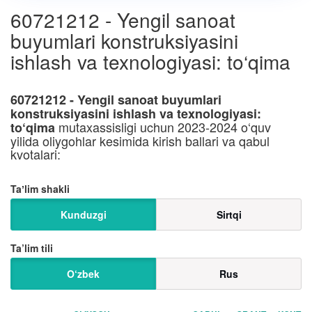
60721212 - Yengil sanoat
buyumlari konstruksiyasini
ishlash va texnologiyasi: to‘qima
60721212 - Yengil sanoat buyumlari
konstruksiyasini ishlash va texnologiyasi:
mutaxassisligi uchun 2023-2024 o‘quv
to‘qima
yilida oliygohlar kesimida kirish ballari va qabul
kvotalari:
Taʼlim shakli
Kunduzgi
Sirtqi
Ta’lim tili
O‘zbek
Rus