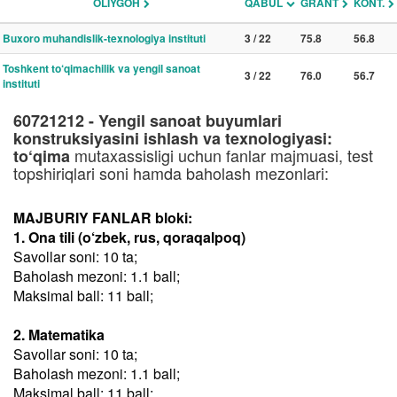
OLIYGOH
QABUL
GRANT
KONT.
Buxoro muhandislik-texnologiya instituti
3 / 22
75.8
56.8
Toshkent to‘qimachilik va yengil sanoat
3 / 22
76.0
56.7
instituti
60721212 - Yengil sanoat buyumlari
konstruksiyasini ishlash va texnologiyasi:
mutaxassisligi uchun fanlar majmuasi, test
to‘qima
topshiriqlari soni hamda baholash mezonlari:
MAJBURIY FANLAR bloki:
1. Ona tili (o‘zbek, rus, qoraqalpoq)
Savollar soni: 10 ta;
Baholash mezoni: 1.1 ball;
Maksimal ball: 11 ball;
2. Matematika
Savollar soni: 10 ta;
Baholash mezoni: 1.1 ball;
Maksimal ball: 11 ball;