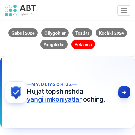
Toggl
navig
Qabul 2024
Oliygohlar
Testlar
Kechki 2024
Yangiliklar
Reklama
MY.OLIYGOH.UZ
Hujjat topshirishda
yangi imkoniyatlar
oching.