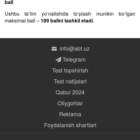
ball
Ushbu taʼlim yo‘nalishida to‘plash mumkin bo‘lgan
maksimal ball –
189 ballni tashkil etadi
.
info@abt.uz
Telegram
Test topshirish
Test natijalari
Qabul 2024
Oliygohlar
Reklama
Foydalanish shartlari