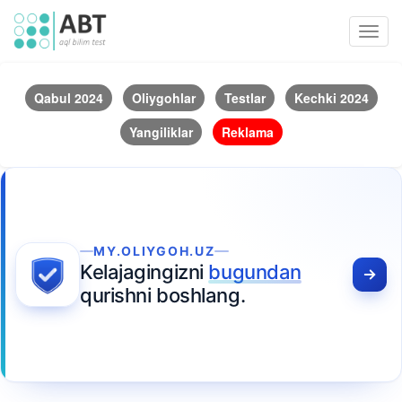
Toggl
navig
Qabul 2024
Oliygohlar
Testlar
Kechki 2024
Yangiliklar
Reklama
MY.OLIYGOH.UZ
Kelajagingizni
bugundan
qurishni boshlang.