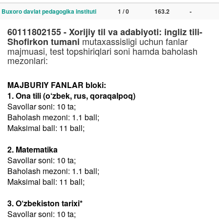
Buxoro davlat pedagogika instituti
1 / 0
163.2
-
60111802155 - Xorijiy til va adabiyoti: ingliz tili-
mutaxassisligi uchun fanlar
Shofirkon tumani
majmuasi, test topshiriqlari soni hamda baholash
mezonlari:
MAJBURIY FANLAR bloki:
1. Ona tili (o‘zbek, rus, qoraqalpoq)
Savollar soni: 10 ta;
Baholash mezoni: 1.1 ball;
Maksimal ball: 11 ball;
2. Matematika
Savollar soni: 10 ta;
Baholash mezoni: 1.1 ball;
Maksimal ball: 11 ball;
3. O‘zbekiston tarixi*
Savollar soni: 10 ta;