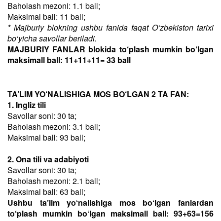
Baholash mezoni: 1.1 ball;
Maksimal ball: 11 ball;
* Majburiy blokning ushbu fanida faqat O‘zbekiston tarixi
bo‘yicha savollar beriladi.
MAJBURIY FANLAR blokida to‘plash mumkin bo‘lgan
maksimall ball: 11+11+11= 33 ball
TA’LIM YO‘NALISHIGA MOS BO‘LGAN 2 TA FAN:
1. Ingliz tili
Savollar soni: 30 ta;
Baholash mezoni: 3.1 ball;
Maksimal ball: 93 ball;
2. Ona tili va adabiyoti
Savollar soni: 30 ta;
Baholash mezoni: 2.1 ball;
Maksimal ball: 63 ball;
Ushbu ta’lim yo‘nalishiga mos bo‘lgan fanlardan
to‘plash mumkin bo‘lgan maksimall ball: 93+63=156