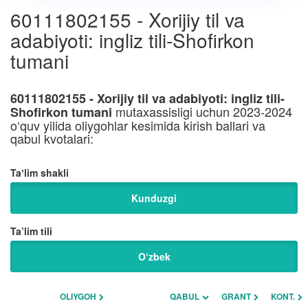
60111802155 - Xorijiy til va
adabiyoti: ingliz tili-Shofirkon
tumani
60111802155 - Xorijiy til va adabiyoti: ingliz tili-
mutaxassisligi uchun 2023-2024
Shofirkon tumani
o‘quv yilida oliygohlar kesimida kirish ballari va
qabul kvotalari:
Taʼlim shakli
Kunduzgi
Ta’lim tili
O‘zbek
OLIYGOH
QABUL
GRANT
KONT.