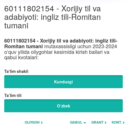
60111802154 - Xorijiy til va
adabiyoti: ingliz tili-Romitan
tumani
60111802154 - Xorijiy til va adabiyoti: ingliz tili-
mutaxassisligi uchun 2023-2024
Romitan tumani
o‘quv yilida oliygohlar kesimida kirish ballari va
qabul kvotalari:
Taʼlim shakli
Kunduzgi
Ta’lim tili
O‘zbek
OLIYGOH
QABUL
GRANT
KONT.