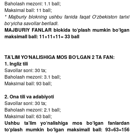
Baholash mezoni: 1.1 ball;
Maksimal ball: 11 ball;
* Majburiy blokning ushbu fanida faqat O‘zbekiston tarixi
bo‘yicha savollar beriladi.
MAJBURIY FANLAR blokida to‘plash mumkin bo‘lgan
maksimall ball: 11+11+11= 33 ball
TA’LIM YO‘NALISHIGA MOS BO‘LGAN 2 TA FAN:
1. Ingliz tili
Savollar soni: 30 ta;
Baholash mezoni: 3.1 ball;
Maksimal ball: 93 ball;
2. Ona tili va adabiyoti
Savollar soni: 30 ta;
Baholash mezoni: 2.1 ball;
Maksimal ball: 63 ball;
Ushbu ta’lim yo‘nalishiga mos bo‘lgan fanlardan
to‘plash mumkin bo‘lgan maksimall ball: 93+63=156