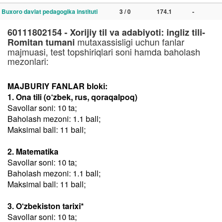
Buxoro davlat pedagogika instituti
3 / 0
174.1
-
60111802154 - Xorijiy til va adabiyoti: ingliz tili-
mutaxassisligi uchun fanlar
Romitan tumani
majmuasi, test topshiriqlari soni hamda baholash
mezonlari:
MAJBURIY FANLAR bloki:
1. Ona tili (o‘zbek, rus, qoraqalpoq)
Savollar soni: 10 ta;
Baholash mezoni: 1.1 ball;
Maksimal ball: 11 ball;
2. Matematika
Savollar soni: 10 ta;
Baholash mezoni: 1.1 ball;
Maksimal ball: 11 ball;
3. O‘zbekiston tarixi*
Savollar soni: 10 ta;