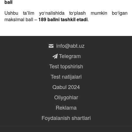
ball
Ushbu taʼlim yo‘nalishida to‘plash mumkin bo‘lgan
maksimal ball –
189 ballni tashkil etadi
.
info@abt.uz
Telegram
Test topshirish
Test natijalari
Qabul 2024
Oliygohlar
Reklama
Foydalanish shartlari