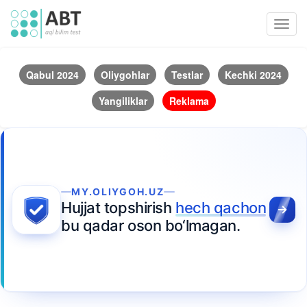
Toggl
navig
Qabul 2024
Oliygohlar
Testlar
Kechki 2024
Yangiliklar
Reklama
MY.OLIYGOH.UZ
Hujjat topshirish
hech qachon
bu qadar oson bo‘lmagan.