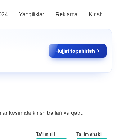
024
Yangiliklar
Reklama
Kirish
Hujjat topshirish
ar kesimida kirish ballari va qabul
Ta’lim tili
Taʼlim shakli