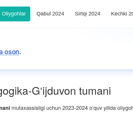
Oliygohlar
Qabul 2024
Sirtqi 2024
Kechki 2
a oson
.
ogika-G‘ijduvon tumani
mutaxassisligi uchun 2023-2024 o‘quv yilida oliygohl
mani