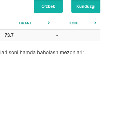
O‘zbek
Kunduzgi
GRANT
KONT.
73.7
-
qlari soni hamda baholash mezonlari: