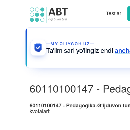
Testlar
MY.OLIYGOH.UZ
Ta‘lim sari yo‘lingiz endi
anch
60110100147 - Pedag
60110100147 - Pedagogika-G‘ijduvon tu
kvotalari: