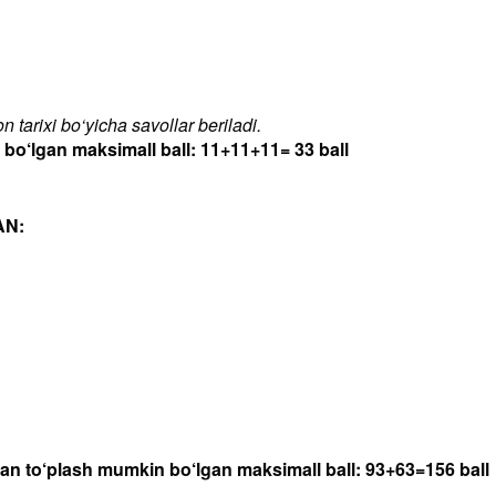
 tarixi bo‘yicha savollar beriladi.
‘lgan maksimall ball: 11+11+11= 33 ball
AN:
dan to‘plash mumkin bo‘lgan maksimall ball: 93+63=156 ball