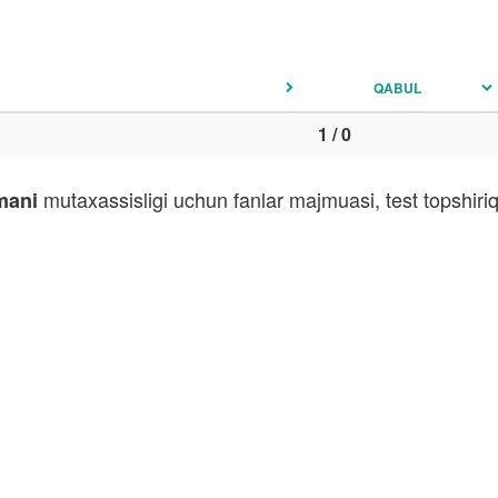
QABUL
1 / 0
mutaxassisligi uchun fanlar majmuasi, test topshiri
mani