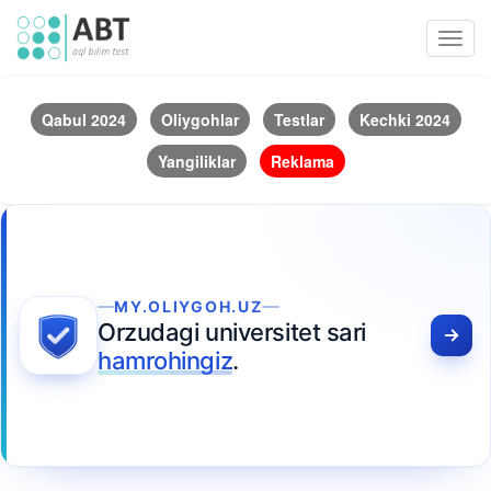
Toggl
navig
Qabul 2024
Oliygohlar
Testlar
Kechki 2024
Yangiliklar
Reklama
MY.OLIYGOH.UZ
Orzudagi universitet sari
hamrohingiz
.