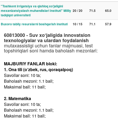
"Toshkent irrigatsiya va qishloq xo‘jaligini
mexanizatsiyalash muhandislari instituti" Milliy
20 / 20
71.5
65.0
tadqiqot universiteti
Buxoro tabiiy resurslarni boshqarish instituti
10 / 15
71.1
57.9
60813000 - Suv xo‘jaligida innovatsion
texnologiyalar va ulardan foydalanish
mutaxassisligi uchun fanlar majmuasi, test
topshiriqlari soni hamda baholash mezonlari:
MAJBURIY FANLAR bloki:
1. Ona tili (o‘zbek, rus, qoraqalpoq)
Savollar soni: 10 ta;
Baholash mezoni: 1.1 ball;
Maksimal ball: 11 ball;
2. Matematika
Savollar soni: 10 ta;
Baholash mezoni: 1.1 ball;
Maksimal ball: 11 ball;