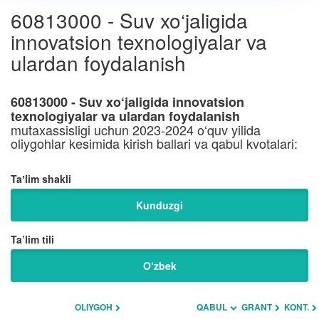
60813000 - Suv xo‘jaligida
innovatsion texnologiyalar va
ulardan foydalanish
60813000 - Suv xo‘jaligida innovatsion
texnologiyalar va ulardan foydalanish
mutaxassisligi uchun 2023-2024 o‘quv yilida
oliygohlar kesimida kirish ballari va qabul kvotalari:
Taʼlim shakli
Kunduzgi
Ta’lim tili
O‘zbek
OLIYGOH
QABUL
GRANT
KONT.