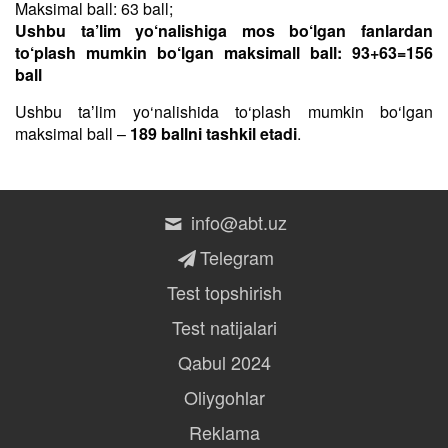
Maksimal ball: 63 ball;
Ushbu ta’lim yo‘nalishiga mos bo‘lgan fanlardan
to‘plash mumkin bo‘lgan maksimall ball: 93+63=156
ball
Ushbu taʼlim yo‘nalishida to‘plash mumkin bo‘lgan
maksimal ball –
189 ballni tashkil etadi
.
info@abt.uz
Telegram
Test topshirish
Test natijalari
Qabul 2024
Oliygohlar
Reklama