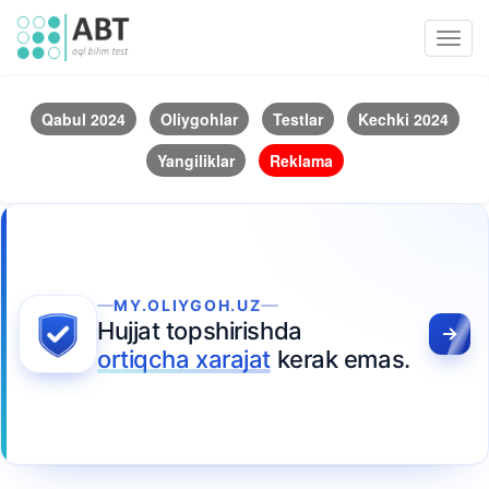
Toggl
navig
Qabul 2024
Oliygohlar
Testlar
Kechki 2024
Yangiliklar
Reklama
MY.OLIYGOH.UZ
Hujjat topshirishda
ortiqcha xarajat
kerak emas.