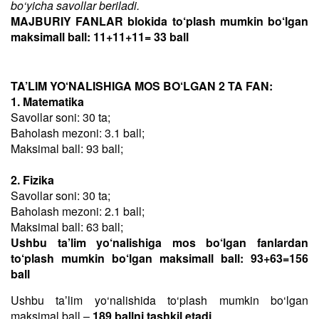
bo‘yicha savollar beriladi.
MAJBURIY FANLAR blokida to‘plash mumkin bo‘lgan
maksimall ball: 11+11+11= 33 ball
TA’LIM YO‘NALISHIGA MOS BO‘LGAN 2 TA FAN:
1. Matematika
Savollar soni: 30 ta;
Baholash mezoni: 3.1 ball;
Maksimal ball: 93 ball;
2. Fizika
Savollar soni: 30 ta;
Baholash mezoni: 2.1 ball;
Maksimal ball: 63 ball;
Ushbu ta’lim yo‘nalishiga mos bo‘lgan fanlardan
to‘plash mumkin bo‘lgan maksimall ball: 93+63=156
ball
Ushbu taʼlim yo‘nalishida to‘plash mumkin bo‘lgan
maksimal ball –
189 ballni tashkil etadi
.