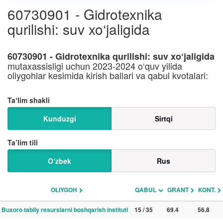
60730901 - Gidrotexnika
qurilishi: suv xo‘jaligida
60730901 - Gidrotexnika qurilishi: suv xo‘jaligida
mutaxassisligi uchun 2023-2024 o‘quv yilida
oliygohlar kesimida kirish ballari va qabul kvotalari:
Taʼlim shakli
Kunduzgi
Sirtqi
Ta’lim tili
O‘zbek
Rus
OLIYGOH
QABUL
GRANT
KONT.
Buxoro tabiiy resurslarni boshqarish instituti
15 / 35
69.4
56.8