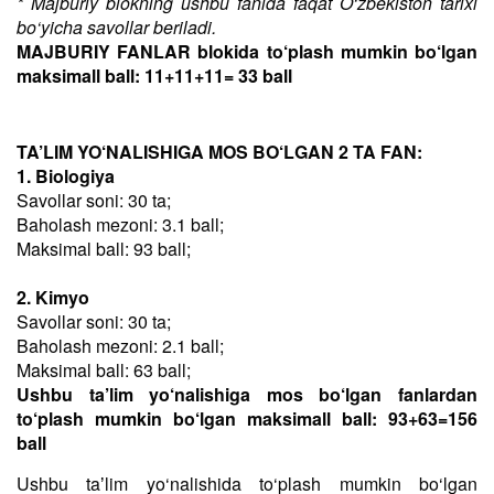
* Majburiy blokning ushbu fanida faqat O‘zbekiston tarixi
bo‘yicha savollar beriladi.
MAJBURIY FANLAR blokida to‘plash mumkin bo‘lgan
maksimall ball: 11+11+11= 33 ball
TA’LIM YO‘NALISHIGA MOS BO‘LGAN 2 TA FAN:
1. Biologiya
Savollar soni: 30 ta;
Baholash mezoni: 3.1 ball;
Maksimal ball: 93 ball;
2. Kimyo
Savollar soni: 30 ta;
Baholash mezoni: 2.1 ball;
Maksimal ball: 63 ball;
Ushbu ta’lim yo‘nalishiga mos bo‘lgan fanlardan
to‘plash mumkin bo‘lgan maksimall ball: 93+63=156
ball
Ushbu taʼlim yo‘nalishida to‘plash mumkin bo‘lgan