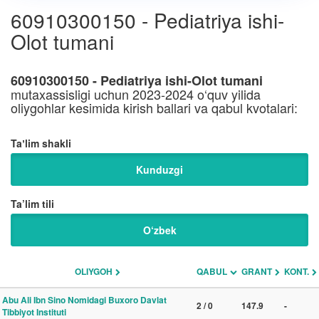
60910300150 - Pediatriya ishi-
Olot tumani
60910300150 - Pediatriya ishi-Olot tumani
mutaxassisligi uchun 2023-2024 o‘quv yilida
oliygohlar kesimida kirish ballari va qabul kvotalari:
Taʼlim shakli
Kunduzgi
Ta’lim tili
O‘zbek
OLIYGOH
QABUL
GRANT
KONT.
Abu Ali Ibn Sino Nomidagi Buxoro Davlat
2 / 0
147.9
-
Tibbiyot Instituti