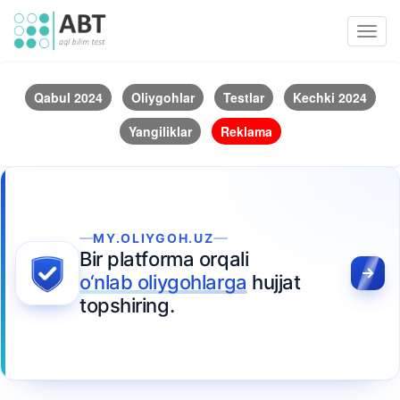
Toggl
navig
Qabul 2024
Oliygohlar
Testlar
Kechki 2024
Yangiliklar
Reklama
MY.OLIYGOH.UZ
Bir platforma orqali
o‘nlab oliygohlarga
hujjat
topshiring.