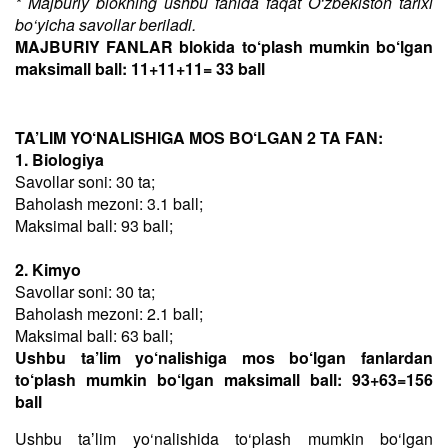
* Majburiy blokning ushbu fanida faqat O‘zbekiston tarixi
bo‘yicha savollar beriladi.
MAJBURIY FANLAR blokida to‘plash mumkin bo‘lgan
maksimall ball: 11+11+11= 33 ball
TA’LIM YO‘NALISHIGA MOS BO‘LGAN 2 TA FAN:
1. Biologiya
Savollar soni: 30 ta;
Baholash mezoni: 3.1 ball;
Maksimal ball: 93 ball;
2. Kimyo
Savollar soni: 30 ta;
Baholash mezoni: 2.1 ball;
Maksimal ball: 63 ball;
Ushbu ta’lim yo‘nalishiga mos bo‘lgan fanlardan
to‘plash mumkin bo‘lgan maksimall ball: 93+63=156
ball
Ushbu taʼlim yo‘nalishida to‘plash mumkin bo‘lgan