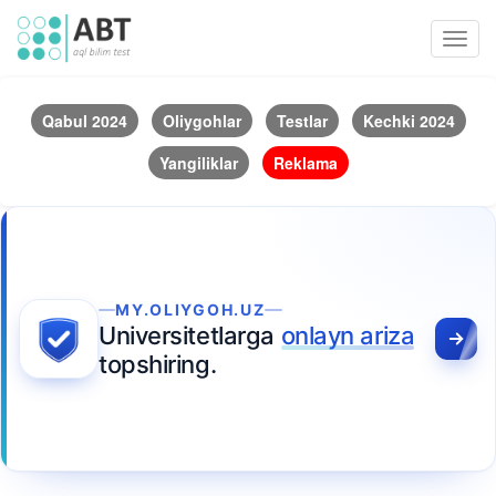
Toggl
navig
Qabul 2024
Oliygohlar
Testlar
Kechki 2024
Yangiliklar
Reklama
MY.OLIYGOH.UZ
Universitetlarga
onlayn ariza
topshiring.