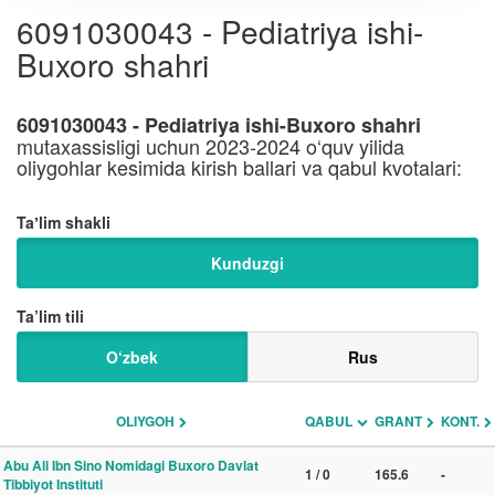
6091030043 - Pediatriya ishi-
Buxoro shahri
6091030043 - Pediatriya ishi-Buxoro shahri
mutaxassisligi uchun 2023-2024 o‘quv yilida
oliygohlar kesimida kirish ballari va qabul kvotalari:
Taʼlim shakli
Kunduzgi
Ta’lim tili
O‘zbek
Rus
OLIYGOH
QABUL
GRANT
KONT.
Abu Ali Ibn Sino Nomidagi Buxoro Davlat
1 / 0
165.6
-
Tibbiyot Instituti