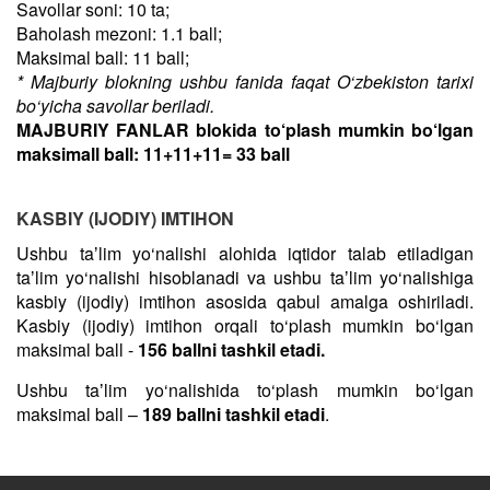
Savollar soni: 10 ta;
Baholash mezoni: 1.1 ball;
Maksimal ball: 11 ball;
* Majburiy blokning ushbu fanida faqat O‘zbekiston tarixi
bo‘yicha savollar beriladi.
MAJBURIY FANLAR blokida to‘plash mumkin bo‘lgan
maksimall ball: 11+11+11= 33 ball
KASBIY (IJODIY) IMTIHON
Ushbu taʼlim yo‘nalishi alohida iqtidor talab etiladigan
taʼlim yo‘nalishi hisoblanadi va ushbu taʼlim yo‘nalishiga
kasbiy (ijodiy) imtihon asosida qabul amalga oshiriladi.
Kasbiy (ijodiy) imtihon orqali to‘plash mumkin bo‘lgan
maksimal ball -
156 ballni tashkil etadi.
Ushbu taʼlim yo‘nalishida to‘plash mumkin bo‘lgan
maksimal ball –
189 ballni tashkil etadi
.