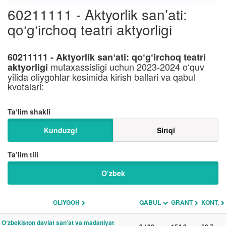
60211111 - Aktyorlik sanʼati:
qo‘g‘irchoq teatri aktyorligi
60211111 - Aktyorlik sanʼati: qo‘g‘irchoq teatri
mutaxassisligi uchun 2023-2024 o‘quv
aktyorligi
yilida oliygohlar kesimida kirish ballari va qabul
kvotalari:
Taʼlim shakli
Kunduzgi
Sirtqi
Ta’lim tili
O‘zbek
OLIYGOH
QABUL
GRANT
KONT.
O‘zbekiston davlat san’at va madaniyat