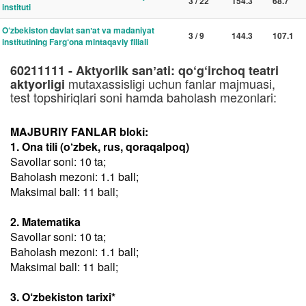
3 / 22
154.3
68.7
instituti
O‘zbekiston davlat sanʼat va madaniyat
3 / 9
144.3
107.1
institutining Farg‘ona mintaqaviy filiali
60211111 - Aktyorlik sanʼati: qo‘g‘irchoq teatri
mutaxassisligi uchun fanlar majmuasi,
aktyorligi
test topshiriqlari soni hamda baholash mezonlari:
MAJBURIY FANLAR bloki:
1. Ona tili (o‘zbek, rus, qoraqalpoq)
Savollar soni: 10 ta;
Baholash mezoni: 1.1 ball;
Maksimal ball: 11 ball;
2. Matematika
Savollar soni: 10 ta;
Baholash mezoni: 1.1 ball;
Maksimal ball: 11 ball;
3. O‘zbekiston tarixi*