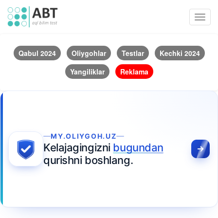
Toggl
navig
Qabul 2024
Oliygohlar
Testlar
Kechki 2024
Yangiliklar
Reklama
MY.OLIYGOH.UZ
Kelajagingizni
bugundan
qurishni boshlang.