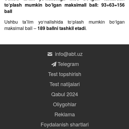
to‘plash mumkin bo‘lgan maksimall ball: 93+63=156
ball
Ushbu taʼlim yo‘nalishida to‘plash mumkin bo‘lgan
maksimal ball –
189 ballni tashkil etadi
.
info@abt.uz
Telegram
Test topshirish
Test natijalari
Qabul 2024
Oliygohlar
Reklama
Foydalanish shartlari