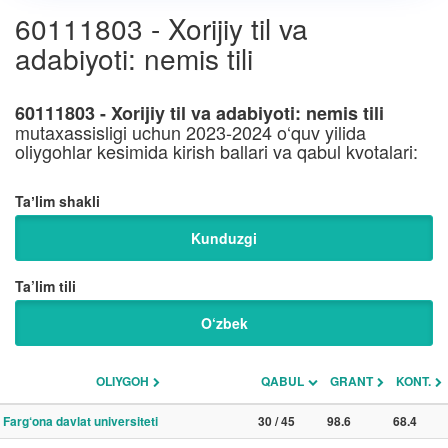
60111803 - Xorijiy til va
adabiyoti: nemis tili
60111803 - Xorijiy til va adabiyoti: nemis tili
mutaxassisligi uchun 2023-2024 o‘quv yilida
oliygohlar kesimida kirish ballari va qabul kvotalari:
Taʼlim shakli
Kunduzgi
Ta’lim tili
O‘zbek
OLIYGOH
QABUL
GRANT
KONT.
Farg‘ona davlat universiteti
30 / 45
98.6
68.4