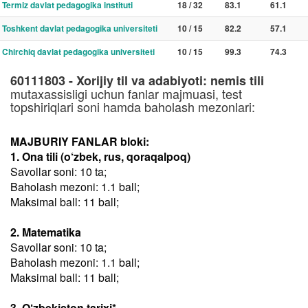
Termiz davlat pedagogika instituti
18 / 32
83.1
61.1
Toshkent davlat pedagogika universiteti
10 / 15
82.2
57.1
Chirchiq davlat pedagogika universiteti
10 / 15
99.3
74.3
60111803 - Xorijiy til va adabiyoti: nemis tili
mutaxassisligi uchun fanlar majmuasi, test
topshiriqlari soni hamda baholash mezonlari:
MAJBURIY FANLAR bloki:
1. Ona tili (o‘zbek, rus, qoraqalpoq)
Savollar soni: 10 ta;
Baholash mezoni: 1.1 ball;
Maksimal ball: 11 ball;
2. Matematika
Savollar soni: 10 ta;
Baholash mezoni: 1.1 ball;
Maksimal ball: 11 ball;
3. O‘zbekiston tarixi*