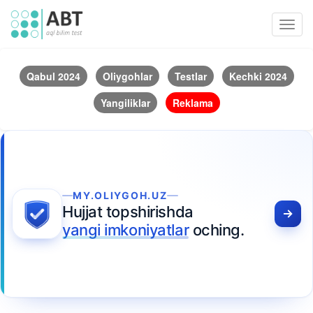
Toggl
navig
Qabul 2024
Oliygohlar
Testlar
Kechki 2024
Yangiliklar
Reklama
MY.OLIYGOH.UZ
Hujjat topshirishda
yangi imkoniyatlar
oching.