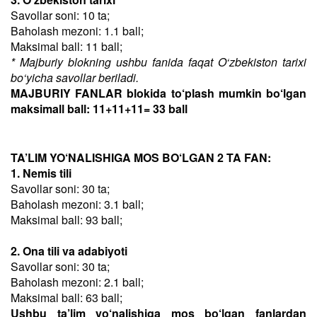
Savollar soni: 10 ta;
Baholash mezoni: 1.1 ball;
Maksimal ball: 11 ball;
* Majburiy blokning ushbu fanida faqat O‘zbekiston tarixi
bo‘yicha savollar beriladi.
MAJBURIY FANLAR blokida to‘plash mumkin bo‘lgan
maksimall ball: 11+11+11= 33 ball
TA’LIM YO‘NALISHIGA MOS BO‘LGAN 2 TA FAN:
1. Nemis tili
Savollar soni: 30 ta;
Baholash mezoni: 3.1 ball;
Maksimal ball: 93 ball;
2. Ona tili va adabiyoti
Savollar soni: 30 ta;
Baholash mezoni: 2.1 ball;
Maksimal ball: 63 ball;
Ushbu ta’lim yo‘nalishiga mos bo‘lgan fanlardan