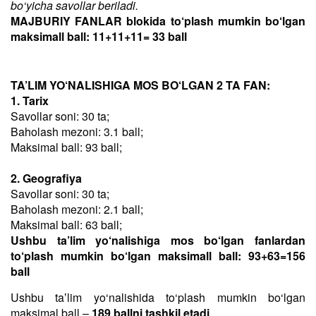
bo‘yicha savollar beriladi.
MAJBURIY FANLAR blokida to‘plash mumkin bo‘lgan
maksimall ball: 11+11+11= 33 ball
TA’LIM YO‘NALISHIGA MOS BO‘LGAN 2 TA FAN:
1. Tarix
Savollar soni: 30 ta;
Baholash mezoni: 3.1 ball;
Maksimal ball: 93 ball;
2. Geografiya
Savollar soni: 30 ta;
Baholash mezoni: 2.1 ball;
Maksimal ball: 63 ball;
Ushbu ta’lim yo‘nalishiga mos bo‘lgan fanlardan
to‘plash mumkin bo‘lgan maksimall ball: 93+63=156
ball
Ushbu taʼlim yo‘nalishida to‘plash mumkin bo‘lgan
maksimal ball –
189 ballni tashkil etadi
.