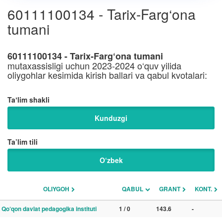
60111100134 - Tarix-Farg‘ona
tumani
60111100134 - Tarix-Farg‘ona tumani
mutaxassisligi uchun 2023-2024 o‘quv yilida
oliygohlar kesimida kirish ballari va qabul kvotalari:
Taʼlim shakli
Kunduzgi
Ta’lim tili
O‘zbek
OLIYGOH
QABUL
GRANT
KONT.
Qo‘qon davlat pedagogika instituti
1 / 0
143.6
-