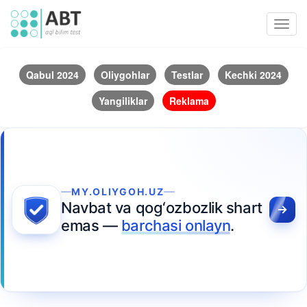
Toggl
navig
Qabul 2024
Oliygohlar
Testlar
Kechki 2024
Yangiliklar
Reklama
MY.OLIYGOH.UZ
Navbat va qog‘ozbozlik shart
emas —
barchasi onlayn
.