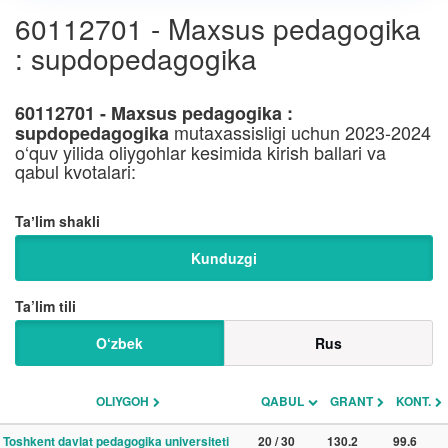
60112701 - Maxsus pedagogika
: supdopedagogika
60112701 - Maxsus pedagogika :
mutaxassisligi uchun 2023-2024
supdopedagogika
o‘quv yilida oliygohlar kesimida kirish ballari va
qabul kvotalari:
Taʼlim shakli
Kunduzgi
Ta’lim tili
O‘zbek
Rus
OLIYGOH
QABUL
GRANT
KONT.
Toshkent davlat pedagogika universiteti
20 / 30
130.2
99.6