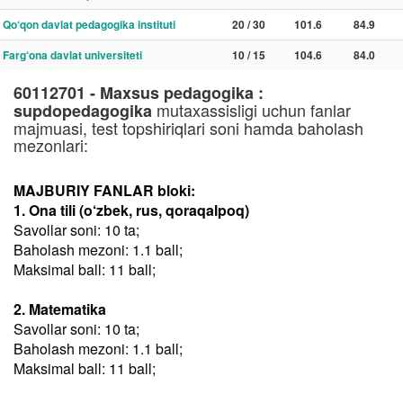
Qo‘qon davlat pedagogika instituti
20 / 30
101.6
84.9
Farg‘ona davlat universiteti
10 / 15
104.6
84.0
60112701 - Maxsus pedagogika :
mutaxassisligi uchun fanlar
supdopedagogika
majmuasi, test topshiriqlari soni hamda baholash
mezonlari:
MAJBURIY FANLAR bloki:
1. Ona tili (o‘zbek, rus, qoraqalpoq)
Savollar soni: 10 ta;
Baholash mezoni: 1.1 ball;
Maksimal ball: 11 ball;
2. Matematika
Savollar soni: 10 ta;
Baholash mezoni: 1.1 ball;
Maksimal ball: 11 ball;