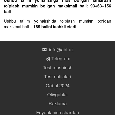
Ushbu ta’lim yo‘nalishiga mos bo‘lgan fanlardan
to‘plash mumkin bo‘lgan maksimall ball: 93+63=156
ball
Ushbu taʼlim yo‘nalishida to‘plash mumkin bo‘lgan
maksimal ball –
189 ballni tashkil etadi
.
info@abt.uz
Telegram
Test topshirish
Test natijalari
Qabul 2024
Oliygohlar
Reklama
Foydalanish shartlari