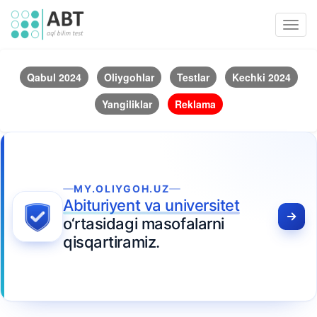
Toggl
navig
Qabul 2024
Oliygohlar
Testlar
Kechki 2024
Yangiliklar
Reklama
MY.OLIYGOH.UZ
Abituriyent va universitet
o‘rtasidagi masofalarni
qisqartiramiz.