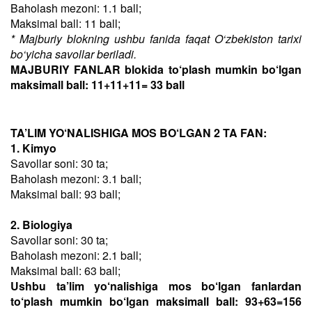
Baholash mezoni: 1.1 ball;
Maksimal ball: 11 ball;
* Majburiy blokning ushbu fanida faqat O‘zbekiston tarixi
bo‘yicha savollar beriladi.
MAJBURIY FANLAR blokida to‘plash mumkin bo‘lgan
maksimall ball: 11+11+11= 33 ball
TA’LIM YO‘NALISHIGA MOS BO‘LGAN 2 TA FAN:
1. Kimyo
Savollar soni: 30 ta;
Baholash mezoni: 3.1 ball;
Maksimal ball: 93 ball;
2. Biologiya
Savollar soni: 30 ta;
Baholash mezoni: 2.1 ball;
Maksimal ball: 63 ball;
Ushbu ta’lim yo‘nalishiga mos bo‘lgan fanlardan
to‘plash mumkin bo‘lgan maksimall ball: 93+63=156