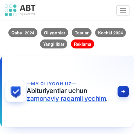
Toggl
navig
Qabul 2024
Oliygohlar
Testlar
Kechki 2024
Yangiliklar
Reklama
MY.OLIYGOH.UZ
Abituriyentlar uchun
zamonaviy raqamli yechim
.