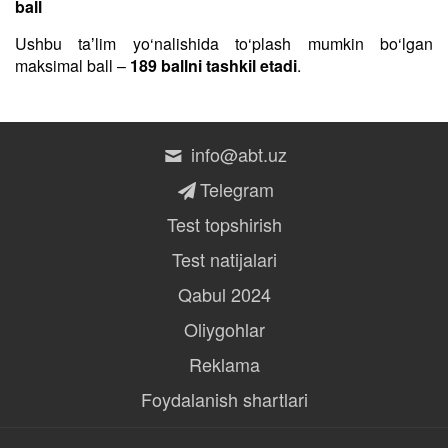
ball
Ushbu taʼlim yo‘nalishida to‘plash mumkin bo‘lgan
maksimal ball –
189 ballni tashkil etadi
.
info@abt.uz
Telegram
Test topshirish
Test natijalari
Qabul 2024
Oliygohlar
Reklama
Foydalanish shartlari