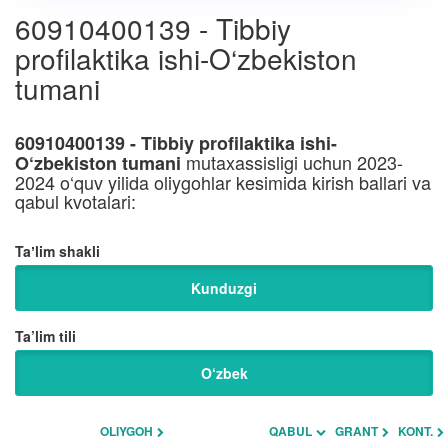
60910400139 - Tibbiy
profilaktika ishi-O‘zbekiston
tumani
60910400139 - Tibbiy profilaktika ishi-
mutaxassisligi uchun 2023-
O‘zbekiston tumani
2024 o‘quv yilida oliygohlar kesimida kirish ballari va
qabul kvotalari:
Taʼlim shakli
Kunduzgi
Ta’lim tili
O‘zbek
OLIYGOH
QABUL
GRANT
KONT.