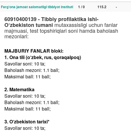
Farg‘ona jamoat salomatligi tibbiyot instituti
1 / 0
115.2
-
60910400139 - Tibbiy profilaktika ishi-
mutaxassisligi uchun fanlar
O‘zbekiston tumani
majmuasi, test topshiriqlari soni hamda baholash
mezonlari:
MAJBURIY FANLAR bloki:
1. Ona tili (o‘zbek, rus, qoraqalpoq)
Savollar soni: 10 ta;
Baholash mezoni: 1.1 ball;
Maksimal ball: 11 ball;
2. Matematika
Savollar soni: 10 ta;
Baholash mezoni: 1.1 ball;
Maksimal ball: 11 ball;
3. O‘zbekiston tarixi*
Savollar soni: 10 ta;