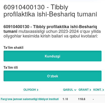
60910400130 - Tibbiy
profilaktika ishi-Beshariq tumani
60910400130 - Tibbiy profilaktika ishi-Beshariq
mutaxassisligi uchun 2023-2024 o‘quv yilida
tumani
oliygohlar kesimida kirish ballari va qabul kvotalari:
Taʼlim shakli
Kunduzgi
Ta’lim tili
O‘zbek
OLIYGOH
QABUL
GRANT
KONT.
Farg‘ona jamoat salomatligi tibbiyot instituti
1 / 0
118.6
-