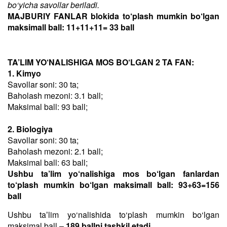
bo‘yicha savollar beriladi.
MAJBURIY FANLAR blokida to‘plash mumkin bo‘lgan
maksimall ball: 11+11+11= 33 ball
TA’LIM YO‘NALISHIGA MOS BO‘LGAN 2 TA FAN:
1. Kimyo
Savollar soni: 30 ta;
Baholash mezoni: 3.1 ball;
Maksimal ball: 93 ball;
2. Biologiya
Savollar soni: 30 ta;
Baholash mezoni: 2.1 ball;
Maksimal ball: 63 ball;
Ushbu ta’lim yo‘nalishiga mos bo‘lgan fanlardan
to‘plash mumkin bo‘lgan maksimall ball: 93+63=156
ball
Ushbu taʼlim yo‘nalishida to‘plash mumkin bo‘lgan
maksimal ball –
189 ballni tashkil etadi
.