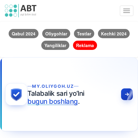
Toggl
navig
Qabul 2024
Oliygohlar
Testlar
Kechki 2024
Yangiliklar
Reklama
MY.OLIYGOH.UZ
Talabalik sari yo‘lni
bugun boshlang
.