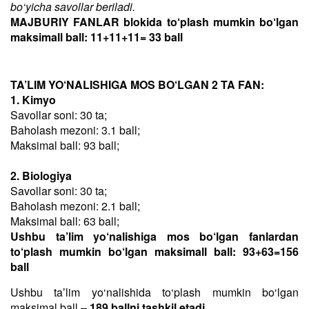
bo‘yicha savollar beriladi.
MAJBURIY FANLAR blokida to‘plash mumkin bo‘lgan
maksimall ball: 11+11+11= 33 ball
TA’LIM YO‘NALISHIGA MOS BO‘LGAN 2 TA FAN:
1. Kimyo
Savollar soni: 30 ta;
Baholash mezoni: 3.1 ball;
Maksimal ball: 93 ball;
2. Biologiya
Savollar soni: 30 ta;
Baholash mezoni: 2.1 ball;
Maksimal ball: 63 ball;
Ushbu ta’lim yo‘nalishiga mos bo‘lgan fanlardan
to‘plash mumkin bo‘lgan maksimall ball: 93+63=156
ball
Ushbu taʼlim yo‘nalishida to‘plash mumkin bo‘lgan
maksimal ball –
189 ballni tashkil etadi
.