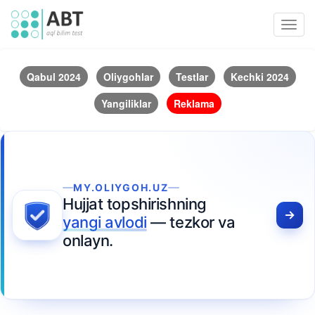
Toggl
navig
Qabul 2024
Oliygohlar
Testlar
Kechki 2024
Yangiliklar
Reklama
MY.OLIYGOH.UZ
Hujjat topshirishning
yangi avlodi
— tezkor va
onlayn.