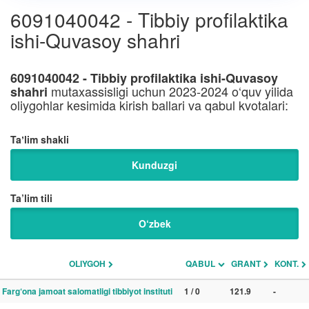
6091040042 - Tibbiy profilaktika
ishi-Quvasoy shahri
6091040042 - Tibbiy profilaktika ishi-Quvasoy
mutaxassisligi uchun 2023-2024 o‘quv yilida
shahri
oliygohlar kesimida kirish ballari va qabul kvotalari:
Taʼlim shakli
Kunduzgi
Ta’lim tili
O‘zbek
OLIYGOH
QABUL
GRANT
KONT.
Farg‘ona jamoat salomatligi tibbiyot instituti
1 / 0
121.9
-