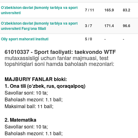
O‘zbekiston davlat jismoniy tarbiya va sport
7 / 11
165.9
83.2
universiteti
O‘zbekiston davlat jismoniy tarbiya va sport
3 / 7
171.4
96.6
universiteti Farg‘ona filiali
Oliy sport mahorati instituti
5 / 0
-
-
61010337 - Sport faoliyati: taekvondo WTF
mutaxassisligi uchun fanlar majmuasi, test
topshiriqlari soni hamda baholash mezonlari:
MAJBURIY FANLAR bloki:
1. Ona tili (o‘zbek, rus, qoraqalpoq)
Savollar soni: 10 ta;
Baholash mezoni: 1.1 ball;
Maksimal ball: 11 ball;
2. Matematika
Savollar soni: 10 ta;
Baholash mezoni: 1.1 ball;