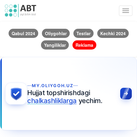
Toggl
navig
Qabul 2024
Oliygohlar
Testlar
Kechki 2024
Yangiliklar
Reklama
MY.OLIYGOH.UZ
Hujjat topshirishdagi
chalkashliklarga
yechim.