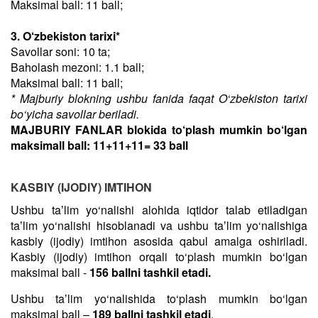
Maksimal ball: 11 ball;
3. O‘zbekiston tarixi*
Savollar soni: 10 ta;
Baholash mezoni: 1.1 ball;
Maksimal ball: 11 ball;
* Majburiy blokning ushbu fanida faqat O‘zbekiston tarixi
bo‘yicha savollar beriladi.
MAJBURIY FANLAR blokida to‘plash mumkin bo‘lgan
maksimall ball: 11+11+11= 33 ball
KASBIY (IJODIY) IMTIHON
Ushbu taʼlim yo‘nalishi alohida iqtidor talab etiladigan
taʼlim yo‘nalishi hisoblanadi va ushbu taʼlim yo‘nalishiga
kasbiy (ijodiy) imtihon asosida qabul amalga oshiriladi.
Kasbiy (ijodiy) imtihon orqali to‘plash mumkin bo‘lgan
maksimal ball -
156 ballni tashkil etadi.
Ushbu taʼlim yo‘nalishida to‘plash mumkin bo‘lgan
maksimal ball –
189 ballni tashkil etadi
.