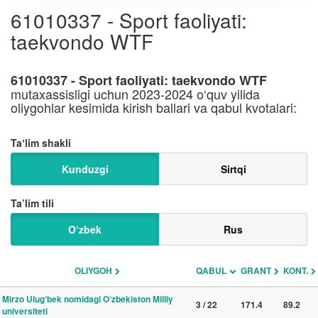
61010337 - Sport faoliyati:
taekvondo WTF
61010337 - Sport faoliyati: taekvondo WTF
mutaxassisligi uchun 2023-2024 o‘quv yilida
oliygohlar kesimida kirish ballari va qabul kvotalari:
Taʼlim shakli
Kunduzgi
Sirtqi
Ta’lim tili
O‘zbek
Rus
OLIYGOH
QABUL
GRANT
KONT.
Mirzo Ulug‘bek nomidagi O‘zbekiston Milliy
3 / 22
171.4
89.2
universiteti